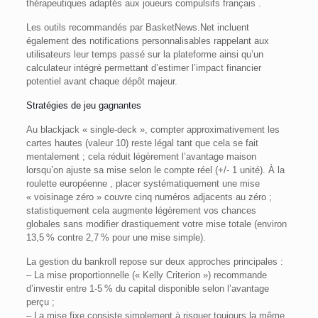
thérapeutiques adaptés aux joueurs compulsifs français .
Les outils recommandés par BasketNews.Net incluent
également des notifications personnalisables rappelant aux
utilisateurs leur temps passé sur la plateforme ainsi qu’un
calculateur intégré permettant d’estimer l’impact financier
potentiel avant chaque dépôt majeur.
Stratégies de jeu gagnantes
Au blackjack « single‑deck », compter approximativement les
cartes hautes (valeur 10) reste légal tant que cela se fait
mentalement ; cela réduit légèrement l’avantage maison
lorsqu’on ajuste sa mise selon le compte réel (+/- 1 unité). À la
roulette européenne , placer systématiquement une mise
« voisinage zéro » couvre cinq numéros adjacents au zéro ;
statistiquement cela augmente légèrement vos chances
globales sans modifier drastiquement votre mise totale (environ
13,5 % contre 2,7 % pour une mise simple).
La gestion du bankroll repose sur deux approches principales :
– La mise proportionnelle (« Kelly Criterion ») recommande
d’investir entre 1‑5 % du capital disponible selon l’avantage
perçu ;
– La mise fixe consiste simplement à risquer toujours la même