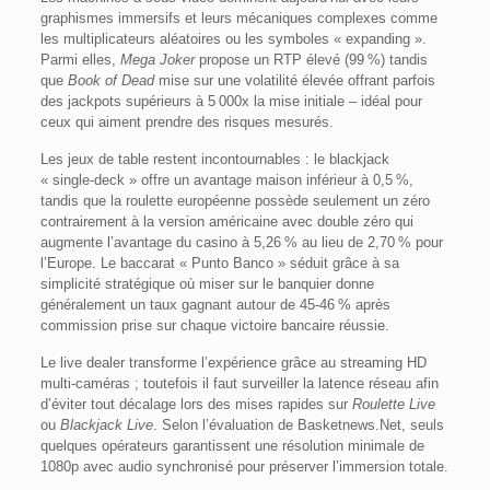
graphismes immersifs et leurs mécaniques complexes comme
les multiplicateurs aléatoires ou les symboles « expanding ».
Parmi elles,
Mega Joker
propose un RTP élevé (99 %) tandis
que
Book of Dead
mise sur une volatilité élevée offrant parfois
des jackpots supérieurs à 5 000x la mise initiale – idéal pour
ceux qui aiment prendre des risques mesurés.
Les jeux de table restent incontournables : le blackjack
« single‑deck » offre un avantage maison inférieur à 0,5 %,
tandis que la roulette européenne possède seulement un zéro
contrairement à la version américaine avec double zéro qui
augmente l’avantage du casino à 5,26 % au lieu de 2,70 % pour
l’Europe. Le baccarat « Punto Banco » séduit grâce à sa
simplicité stratégique où miser sur le banquier donne
généralement un taux gagnant autour de 45‑46 % après
commission prise sur chaque victoire bancaire réussie.
Le live dealer transforme l’expérience grâce au streaming HD
multi‑caméras ; toutefois il faut surveiller la latence réseau afin
d’éviter tout décalage lors des mises rapides sur
Roulette Live
ou
Blackjack Live
. Selon l’évaluation de Basketnews.Net, seuls
quelques opérateurs garantissent une résolution minimale de
1080p avec audio synchronisé pour préserver l’immersion totale.