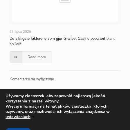
27 lipca 2026
De viktigste faktorene som gjør Grailbet Casino populært blant
spillere
Read more
Komentarze są wyłączone.
Używamy ciasteczek, aby zapewnić najlepszą jakość
korzystania z naszej witryny.
Więcej informacji na temat plików ciasteczka, których
używamy, oraz możliwości ich wyłączenia znajdziesz w
ustawieniach
.
© 2023 Zoń Robert FHU Usługi Tartaczne Kasinka Mała |