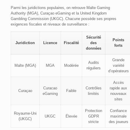
Parmi les juridictions populaires, on retrouve Malte Gaming
Authority (MGA), Curaçao eGaming et la United Kingdom
Gambling Commission (UKGC). Chacune possède ses propres
exigences fiscales et niveaux de surveillance :
Sécurité
Points
Juridiction
Licence
Fiscalité
des
forts
données
Grande
Audits
Malte (MGA)
MGA
Modérée
variété
réguliers
d’opérateurs
Accès
Curacao
Contrôles
rapide aux
Curaçao
Faible
eGaming
limités
nouveaux
sites
Protection
Confiance
Royaume‑Uni
UKGC
Élevée
GDPR
maximale
(UKGC)
stricte
des joueurs