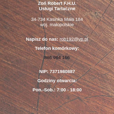
Zoń Robert F.H.U.
Usługi Tartaczne
34-734 Kasinka Mała 184
woj. małopolskie
Napisz do nas:
rob192@vp.pl
Telefon komórkowy:
886 964 166
NIP: 7371980887
Godziny otwarcia:
Pon.-Sob.: 7:00 - 18:00