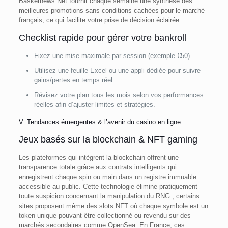
Basketnews.Net fournit chaque semaine une synthèse des
meilleures promotions sans conditions cachées pour le marché
français, ce qui facilite votre prise de décision éclairée.
Checklist rapide pour gérer votre bankroll
Fixez une mise maximale par session (exemple €50).
Utilisez une feuille Excel ou une appli dédiée pour suivre
gains/pertes en temps réel.
Révisez votre plan tous les mois selon vos performances
réelles afin d’ajuster limites et stratégies.
V. Tendances émergentes & l’avenir du casino en ligne
Jeux basés sur la blockchain & NFT gaming
Les plateformes qui intègrent la blockchain offrent une
transparence totale grâce aux contrats intelligents qui
enregistrent chaque spin ou main dans un registre immuable
accessible au public. Cette technologie élimine pratiquement
toute suspicion concernant la manipulation du RNG ; certains
sites proposent même des slots NFT où chaque symbole est un
token unique pouvant être collectionné ou revendu sur des
marchés secondaires comme OpenSea. En France, ces