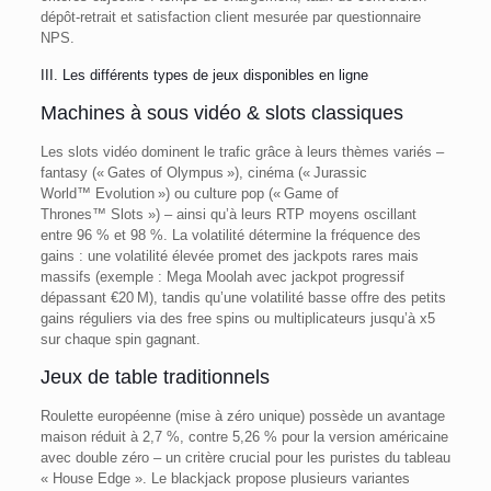
dépôt‑retrait et satisfaction client mesurée par questionnaire
NPS.
III. Les différents types de jeux disponibles en ligne
Machines à sous vidéo & slots classiques
Les slots vidéo dominent le trafic grâce à leurs thèmes variés –
fantasy (« Gates of Olympus »), cinéma (« Jurassic
World™ Evolution ») ou culture pop (« Game of
Thrones™ Slots ») – ainsi qu’à leurs RTP moyens oscillant
entre 96 % et 98 %. La volatilité détermine la fréquence des
gains : une volatilité élevée promet des jackpots rares mais
massifs (exemple : Mega Moolah avec jackpot progressif
dépassant €20 M), tandis qu’une volatilité basse offre des petits
gains réguliers via des free spins ou multiplicateurs jusqu’à x5
sur chaque spin gagnant.
Jeux de table traditionnels
Roulette européenne (mise à zéro unique) possède un avantage
maison réduit à 2,7 %, contre 5,26 % pour la version américaine
avec double zéro – un critère crucial pour les puristes du tableau
« House Edge ». Le blackjack propose plusieurs variantes