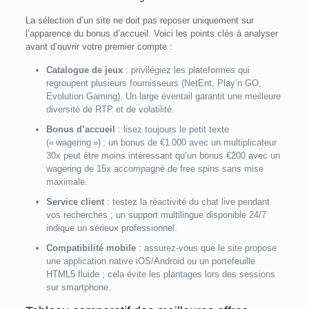
La sélection d’un site ne doit pas reposer uniquement sur
l’apparence du bonus d’accueil. Voici les points clés à analyser
avant d’ouvrir votre premier compte :
Catalogue de jeux
: privilégiez les plateformes qui
regroupent plusieurs fournisseurs (NetEnt, Play’n GO,
Evolution Gaming). Un large éventail garantit une meilleure
diversité de RTP et de volatilité.
Bonus d’accueil
: lisez toujours le petit texte
(« wagering ») ; un bonus de €1 000 avec un multiplicateur
30x peut être moins intéressant qu’un bonus €200 avec un
wagering de 15x accompagné de free spins sans mise
maximale.
Service client
: testez la réactivité du chat live pendant
vos recherches ; un support multilingue disponible 24/7
indique un sérieux professionnel.
Compatibilité mobile
: assurez‑vous que le site propose
une application native iOS/Android ou un portefeuille
HTML5 fluide ; cela évite les plantages lors des sessions
sur smartphone.