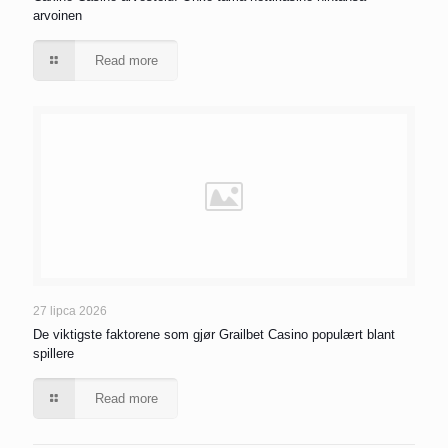
arvoinen
Read more
27 lipca 2026
De viktigste faktorene som gjør Grailbet Casino populært blant
spillere
Read more