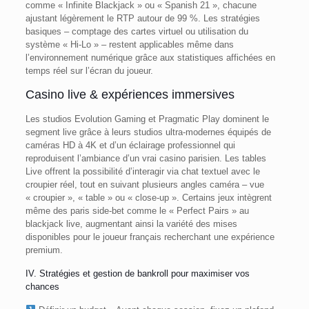
comme « Infinite Blackjack » ou « Spanish 21 », chacune
ajustant légèrement le RTP autour de 99 %. Les stratégies
basiques – comptage des cartes virtuel ou utilisation du
système « Hi‑Lo » – restent applicables même dans
l’environnement numérique grâce aux statistiques affichées en
temps réel sur l’écran du joueur.
Casino live & expériences immersives
Les studios Evolution Gaming et Pragmatic Play dominent le
segment live grâce à leurs studios ultra‑modernes équipés de
caméras HD à 4K et d’un éclairage professionnel qui
reproduisent l’ambiance d’un vrai casino parisien. Les tables
Live offrent la possibilité d’interagir via chat textuel avec le
croupier réel, tout en suivant plusieurs angles caméra – vue
« croupier », « table » ou « close‑up ». Certains jeux intègrent
même des paris side‑bet comme le « Perfect Pairs » au
blackjack live, augmentant ainsi la variété des mises
disponibles pour le joueur français recherchant une expérience
premium.
IV. Stratégies et gestion de bankroll pour maximiser vos
chances