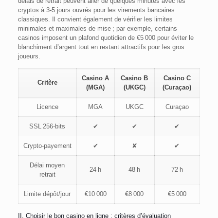
délais de retrait peuvent aller de quelques minutes avec les
cryptos à 3‑5 jours ouvrés pour les virements bancaires
classiques. Il convient également de vérifier les limites
minimales et maximales de mise ; par exemple, certains
casinos imposent un plafond quotidien de €5 000 pour éviter le
blanchiment d’argent tout en restant attractifs pour les gros
joueurs.
Casino A
Casino B
Casino C
Critère
(MGA)
(UKGC)
(Curaçao)
Licence
MGA
UKGC
Curaçao
SSL 256‑bits
✔︎
✔︎
✔︎
Crypto‑payement
✔︎
✘
✔︎
Délai moyen
24 h
48 h
72 h
retrait
Limite dépôt/jour
€10 000
€8 000
€5 000
II. Choisir le bon casino en ligne : critères d’évaluation