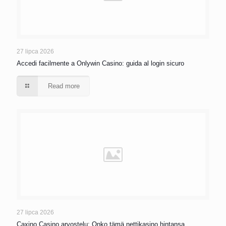
27 lipca 2026
Accedi facilmente a Onlywin Casino: guida al login sicuro
Read more
27 lipca 2026
Caxino Casino arvostelu: Onko tämä nettikasino hintansa