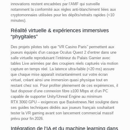
innovations restent encadrées par l’AMF qui surveille
notamment la conformité aux règles anti‑blanchiment liées aux
cryptomonnaies utilisées pour les dépôts/retraits rapides (<10
minutes).
Réalité virtuelle & expériences immersives
“phygitales”
Des projets pilotes tels que “VR Casino Paris” permettent aux
joueurs équipés d’un casque Oculus Quest 2 d’entrer dans une
salle virtuelle reproduisant l’intérieur du Palais Garnier avec
tables Live animées par des croupiers réels capturés via motion
capture en temps réel. La latence ultra‑faible (<20 ms) assure
que chaque mise apparaît instantanément sur votre écran
virtuel, créant ainsi une immersion quasi physique tout en
restant chez soi. Pour profiter pleinement de ces expériences, il
faut disposer d’une connexion fibre ≥100 Mbps et d’un PC
capable de supporter Unity/Unreal Engine au minimum
RTX 3060 GPU – exigences que Basketnews.Net souligne dans
ses guides techniques dédiés aux joueurs français souhaitant
tester la VR gaming avant son lancement commercial massif
prévu pour fin 2026.
Intégration de l’IA et du machine learning dans