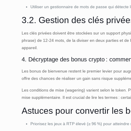
Utiliser un gestionnaire de mots de passe qui détecte 
3.2. Gestion des clés privée
Les clés privées doivent être stockées sur un support physi
phrase) de 12‑24 mots, de la diviser en deux parties et de l
appareil.
4. Décryptage des bonus crypto : comment
Les bonus de bienvenue restent le premier levier pour augm
offre des chances de réaliser un gain sans risque suppléme
Les conditions de mise (wagering) varient selon le token.
mise supplémentaire. Il est crucial de lire les termes : cert
Astuces pour convertir les 
Priorisez les jeux à RTP élevé (≥ 96 %) pour atteindre