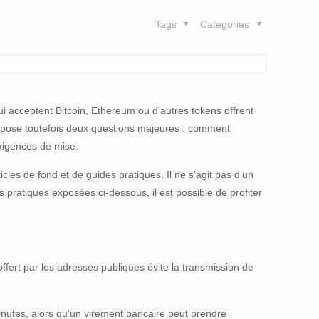
Tags
Categories
i acceptent Bitcoin, Ethereum ou d’autres tokens offrent
ion pose toutefois deux questions majeures : comment
exigences de mise.
icles de fond et de guides pratiques. Il ne s’agit pas d’un
s pratiques exposées ci‑dessous, il est possible de profiter
ffert par les adresses publiques évite la transmission de
inutes, alors qu’un virement bancaire peut prendre