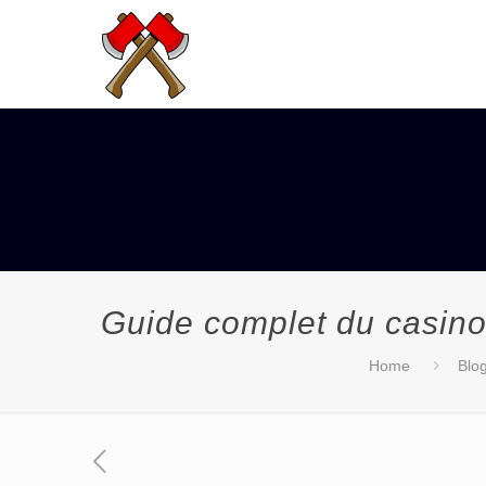
Guide complet du casino 
Home
Blo