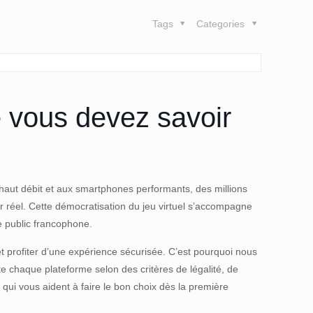
Tags
Categories
e vous devez savoir
aut débit et aux smartphones performants, des millions
r réel. Cette démocratisation du jeu virtuel s’accompagne
le public francophone.
et profiter d’une expérience sécurisée. C’est pourquoi nous
ote chaque plateforme selon des critères de légalité, de
qui vous aident à faire le bon choix dès la première