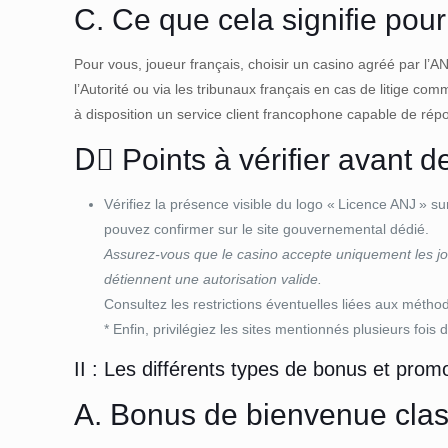
C. Ce que cela signifie pour
Pour vous, joueur français, choisir un casino agréé par l’AN
l’Autorité ou via les tribunaux français en cas de litige co
à disposition un service client francophone capable de r
D️⃣ Points à vérifier avant de
Vérifiez la présence visible du logo « Licence ANJ » s
pouvez confirmer sur le site gouvernemental dédié.
Assurez‑vous que le casino accepte uniquement les joue
détiennent une autorisation valide.
Consultez les restrictions éventuelles liées aux métho
* Enfin, privilégiez les sites mentionnés plusieurs foi
II : Les différents types de bonus et prom
A. Bonus de bienvenue cla