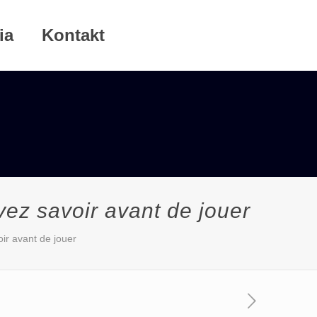
ia
Kontakt
vez savoir avant de jouer
ir avant de jouer