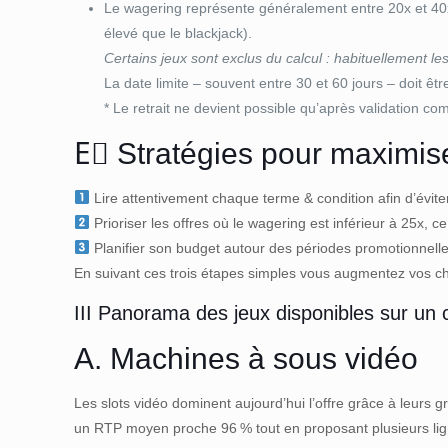
Le wagering représente généralement entre 20x et 40x 
élevé que le blackjack).
Certains jeux sont exclus du calcul : habituellement les
La date limite – souvent entre 30 et 60 jours – doit ê
* Le retrait ne devient possible qu’après validation co
E️⃣ Stratégies pour maximis
Lire attentivement chaque terme & condition afin d’évit
Prioriser les offres où le wagering est inférieur à 25x, c
Planifier son budget autour des périodes promotionnelle
En suivant ces trois étapes simples vous augmentez vos cha
III Panorama des jeux disponibles sur un
A. Machines à sous vidéo
Les slots vidéo dominent aujourd’hui l’offre grâce à leurs
un RTP moyen proche 96 % tout en proposant plusieurs lig