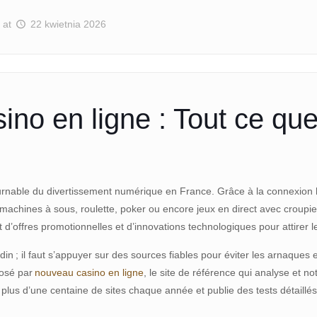
at
22 kwietnia 2026
ino en ligne : Tout ce qu
nable du divertissement numérique en France. Grâce à la connexion h
machines à sous, roulette, poker ou encore jeux en direct avec croupie
t d’offres promotionnelles et d’innovations technologiques pour attirer 
in ; il faut s’appuyer sur des sources fiables pour éviter les arnaques 
posé par
nouveau casino en ligne
, le site de référence qui analyse et n
lus d’une centaine de sites chaque année et publie des tests détaillés 