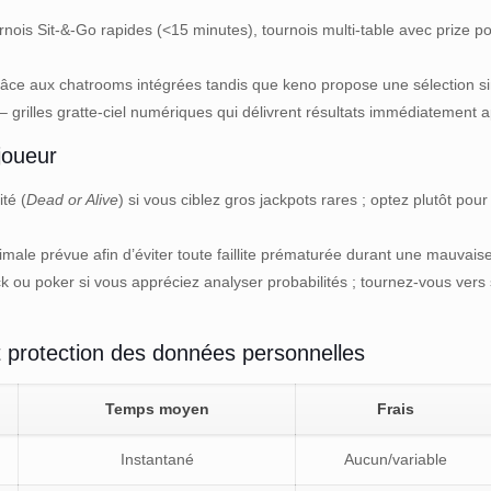
urnois Sit‑&‑Go rapides (<15 minutes), tournois multi‑table avec prize p
ce aux chatrooms intégrées tandis que keno propose une sélection sim
 grilles gratte-ciel numériques qui délivrent résultats immédiatement ap
 joueur
ité (
Dead or Alive
) si vous ciblez gros jackpots rares ; optez plutôt pour f
imale prévue afin d’éviter toute faillite prématurée durant une mauvaise
ack ou poker si vous appréciez analyser probabilités ; tournez-vous ve
et protection des données personnelles
Temps moyen
Frais
Instantané
Aucun/variable