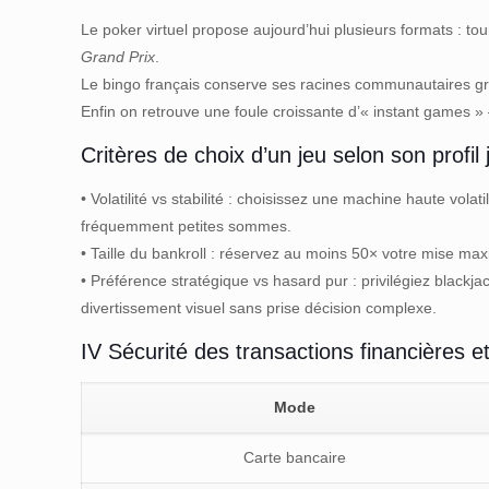
Le poker virtuel propose aujourd’hui plusieurs formats : to
Grand Prix
.
Le bingo français conserve ses racines communautaires grâ
Enfin on retrouve une foule croissante d’« instant games » –
Critères de choix d’un jeu selon son profil
• Volatilité vs stabilité : choisissez une machine haute volatil
fréquemment petites sommes.
• Taille du bankroll : réservez au moins 50× votre mise max
• Préférence stratégique vs hasard pur : privilégiez blackj
divertissement visuel sans prise décision complexe.
IV Sécurité des transactions financières 
Mode
Carte bancaire