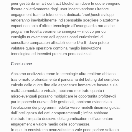
peer gestiti da smart contract blockchain dove le quote vengono
fissate collettivamente dagli user incentivandone ulteriore
engagement tramite tokenomics dedicata.\n\nQuesti sviluppi
renderanno inevitabilmente indispensabile scegliere piattaforme
capaci non solo d’offrire tecnologie all’avanguardia ma anche
programmi fedeltà veramente sinergici — motivo per cui
consiglio nuovamente agli appassionati curiosissimi di
consultare comparatori affidabili come Urp.It, dove potete
valutare quale operatore combina meglio innovazione
tecnologica ed incentivi premium personalizzati.
Conclusione
Abbiamo analizzato come le tecnologie ultra-realtime abbiano
trasformato profondamente il panorama del betting dal semplice
calcolo delle quote fino alle esperienze immersive basate sulla
realtà aumentata o virtuale; abbiamo mostrato quanto i
micro‑eventuali possano moltiplicare le opportunità profittevoli
pur imponendo nuove sfide gestionali; abbiamo evidenziato
l’evoluzione dei programmi fedeltà verso modelli dinamici guidati
dall’intelligenza dei dati comportamentali ; infine abbiamo
illustrato l’impatto decisivo della gamification nell’aumentare
engagement e valore medio delle scommesse.
In questo ecosistema avanzatissimo vale poco parlare soltanto