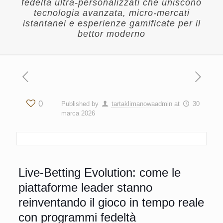
fedeltà ultra‑personalizzati che uniscono
tecnologia avanzata, micro‑mercati
istantanei e esperienze gamificate per il
bettor moderno
0
Published by
tartaklimanowaadmin
at
30
marca 2026
Live‑Betting Evolution: come le
piattaforme leader stanno
reinventando il gioco in tempo reale
con programmi fedeltà