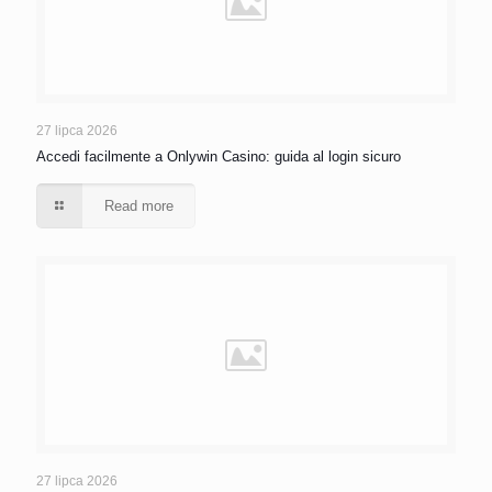
27 lipca 2026
Accedi facilmente a Onlywin Casino: guida al login sicuro
Read more
27 lipca 2026