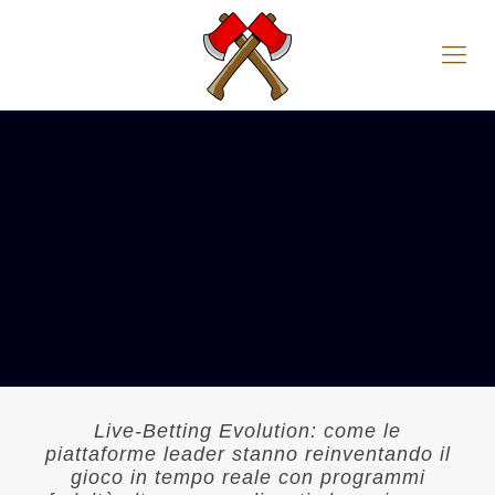
Live‑Betting Evolution: come le
piattaforme leader stanno reinventando il
gioco in tempo reale con programmi