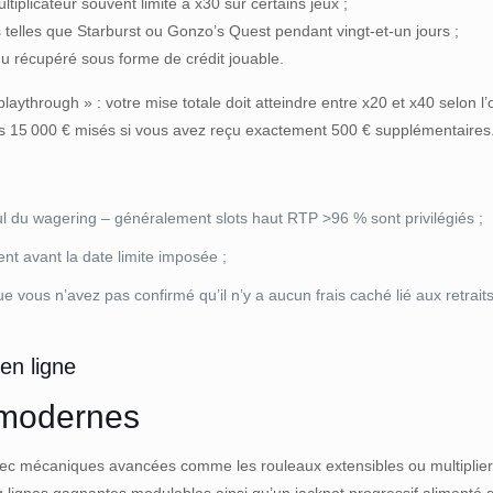
iplicateur souvent limité à x30 sur certains jeux ;
 telles que Starburst ou Gonzo’s Quest pendant vingt‑et‑un jours ;
u récupéré sous forme de crédit jouable.
laythrough » : votre mise totale doit atteindre entre x20 et x40 selon l
s 15 000 € misés si vous avez reçu exactement 500 € supplémentaires
lcul du wagering – généralement slots haut RTP >96 % sont privilégiés ;
rent avant la date limite imposée ;
ue vous n’avez pas confirmé qu’il n’y a aucun frais caché lié aux retrai
en ligne
 modernes
vec mécaniques avancées comme les rouleaux extensibles ou multipliers 