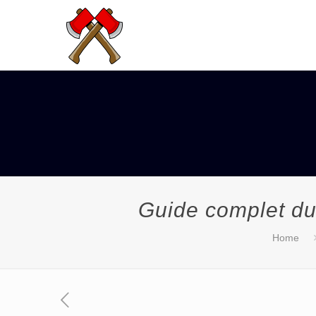
Guide complet du
Home