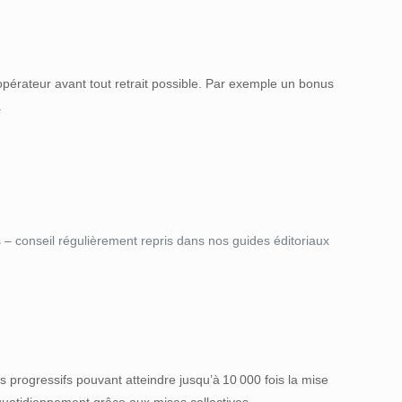
’opérateur avant tout retrait possible. Par exemple un bonus
.
ts – conseil régulièrement repris dans nos guides éditoriaux
progressifs pouvant atteindre jusqu’à 10 000 fois la mise