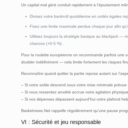
Un capital mal géré conduit rapidement à l’épuisement mêm
Divisez votre bankroll quotidienne en unités égales re
Fixez une limite maximale perdue chaque jour afin q
Utilisez toujours la stratégie basique au blackjack —
chances (+0·5 %) .
Pour la roulette européenne on recommande parfois une var
doubler indéfiniment — cela limite fortement les risques f
Reconnaître quand quitter la partie repose autant sur l’as
– Si votre solde descend sous votre mise minimale prévue d
– Si vous ressentez anxiété accrue voire agitation physiqu
– Si vos dépenses dépassent aujourd’hui votre plafond he
Basketnews.Net rappelle régulièrement qu’une pause prog
VI : Sécurité et jeu responsable