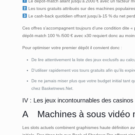
Le dépôt‑match allant jusqu’à 2000 € avec un facteur mult
Les tours gratuits attribués sur des machines populaires
Le cash‑back quotidien offrant jusqu’à‑15 % du net perd
Ces offres s’accompagnent toujours d’une condition dite « p
dépôt‑match 100 % /500 € avec x30 requiert donc au moin
Pour optimiser votre premier dépôt il convient donc :
De lire attentivement la liste des jeux exclusifs au ca
D’utiliser rapidement vos tours gratuits afin qu’ils expi
De ne jamais miser plus que votre budget initial tant q
chez Basketnews.Net.
IV : Les jeux incontournables des casinos 
A Machines à sous vidéo
Les slots actuels combinent graphismes haute définition a