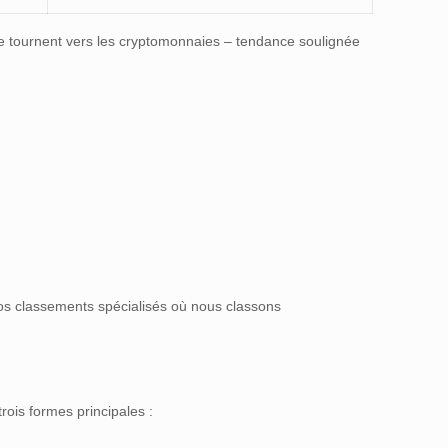
 se tournent vers les cryptomonnaies – tendance soulignée
nos classements spécialisés où nous classons
ois formes principales :