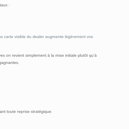
taux :
us carte visible du dealer augmente légèrement vos
on revient simplement à la mise initiale plutôt qu’à
 gagnantes.
t toute reprise stratégique.