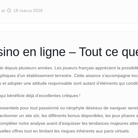
at
18 marca 2026
ino en ligne – Tout ce qu
te depuis plusieurs années. Les joueurs français apprécient la possibili
phiques d’un établissement terrestre. Cette aisance s’accompagne tout
 et adopter une attitude responsable sont autant d’éléments qui conditi
 qui bénéficie déjà d’excellentes critiques !
ssentiels pour tout passionné ou néophyte désireux de naviguer sere
ectionner un site sûr, les différents bonus disponibles, les jeux phares
 compléter notre analyse avant d’esquisser les tendances majeures att
les offres tout en limitant les risques inhérents aux paris virtuels.