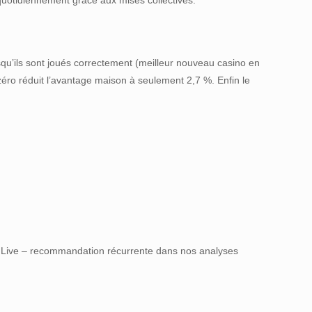
 quotidiennement grâce aux mises collectives.
u’ils sont joués correctement (meilleur nouveau casino en
éro réduit l’avantage maison à seulement 2,7 %. Enfin le
ay Live – recommandation récurrente dans nos analyses