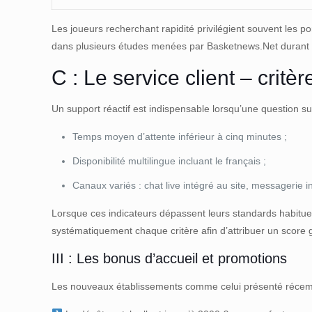
Les joueurs recherchant rapidité privilégient souvent les 
dans plusieurs études menées par Basketnews.Net durant 
C : Le service client – critè
Un support réactif est indispensable lorsqu’une question su
Temps moyen d’attente inférieur à cinq minutes ;
Disponibilité multilingue incluant le français ;
Canaux variés : chat live intégré au site, messagerie
Lorsque ces indicateurs dépassent leurs standards habitue
systématiquement chaque critère afin d’attribuer un score g
III : Les bonus d’accueil et promotions
Les nouveaux établissements comme celui présenté récemme