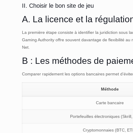
II. Choisir le bon site de jeu
A. La licence et la régulatio
La première étape consiste à identifier la juridiction sous l
Gaming Authority offre souvent davantage de flexibilité a
Net.
B : Les méthodes de paiem
Comparer rapidement les options bancaires permet d’éviter 
Méthode
Carte bancaire
Portefeuilles électroniques (Skrill,
Cryptomonnaies (BTC, ET