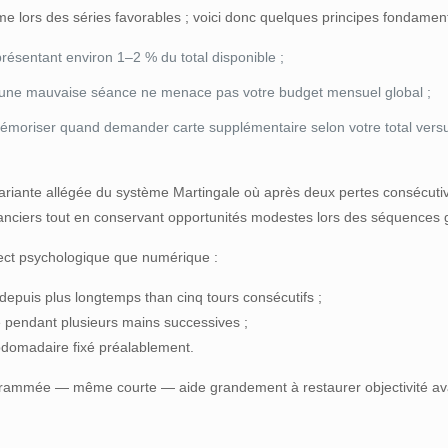
e lors des séries favorables ; voici donc quelques principes fondamen
présentant environ 1–2 % du total disponible ;
u’une mauvaise séance ne menace pas votre budget mensuel global ;
 mémoriser quand demander carte supplémentaire selon votre total vers
iante allégée du système Martingale où après deux pertes consécutives 
inanciers tout en conservant opportunités modestes lors des séquences
pect psychologique que numérique :
epuis plus longtemps than cinq tours consécutifs ;
e pendant plusieurs mains successives ;
bdomadaire fixé préalablement.
rammée — même courte — aide grandement à restaurer objectivité avan