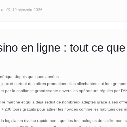
at
19 stycznia 2026
ino en ligne : tout ce qu
numérique depuis quelques années.
s jeux et surtout des offres promotionnelles alléchantes qui font grimpe
et par la confiance grandissante envers les opérateurs régulés par l’A
sur le marché et qui a déjà séduit de nombreux adeptes grâce à ses of
+ 200 tours gratuits pour attirer les novices comme les habitués des 
la législation évolue rapidement, que les technologies de chiffrement s