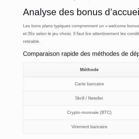
Analyse des bonus d’accuei
Les bons plans typiques comprennent un « welcome bonus » 
et 35x selon le jeu choisi. Il faut lire attentivement les c
retirable.
Comparaison rapide des méthodes de dépô
Méthode
Carte bancaire
Skrill / Neteller
Crypto‑monnaie (BTC)
Virement bancaire