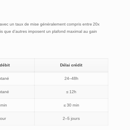
s avec un taux de mise généralement compris entre 20x
tandis que d’autres imposent un plafond maximal au gain
 débit
Délai crédit
ntané
24–48h
ntané
≤ 12h
 min
≤ 30 min
jour
2–5 jours