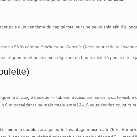
r plus d’un centième du capital total sur une seule spin afin d’allong
 au moins 96 % comme
Starburst
ou
Gonzo’s Quest
pour réduire l’avanta
iblez fréquemment petits gains réguliers ou haute volatilité pour viser le
oulette)
liquer la stratégie basique — tableau décisionnel selon la carte visibl
n 6 et possédant une main totale entre12–16 vous devriez toujours res
’éliminer le double zéro qui porte l’avantage maison à 5,26 %. Parmi 