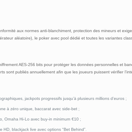
conformité aux normes anti‑blanchiment, protection des mineurs et exig
rateur aléatoire), le poker avec pool dédié et toutes les variantes clas
 chiffrement AES‑256 bits pour protéger les données personnelles et ba
 sont publiés annuellement afin que les joueurs puissent vérifier l’intég
raphiques, jackpots progressifs jusqu’à plusieurs millions d’euros ;
nne à zéro unique, baccarat avec side‑bet ;
rbo, Omaha Hi‑Lo avec buy‑in minimum €10 ;
ve HD, blackjack live avec options “Bet Behind”.