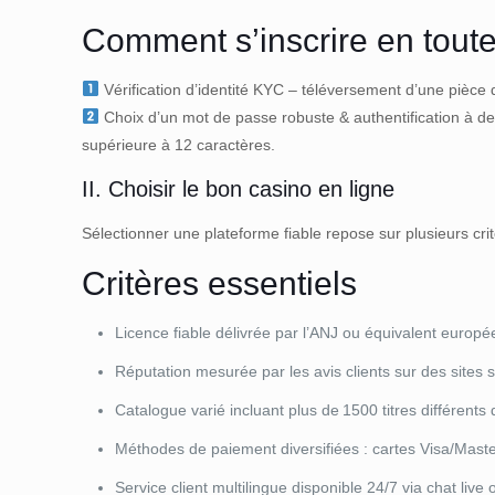
Comment s’inscrire en toute
Vérification d’identité KYC – téléversement d’une pièce d’i
Choix d’un mot de passe robuste & authentification à d
supérieure à 12 caractères.
II. Choisir le bon casino en ligne
Sélectionner une plateforme fiable repose sur plusieurs critè
Critères essentiels
Licence fiable délivrée par l’ANJ ou équivalent europé
Réputation mesurée par les avis clients sur des sites 
Catalogue varié incluant plus de 1500 titres différen
Méthodes de paiement diversifiées : cartes Visa/Maste
Service client multilingue disponible 24/7 via chat live 