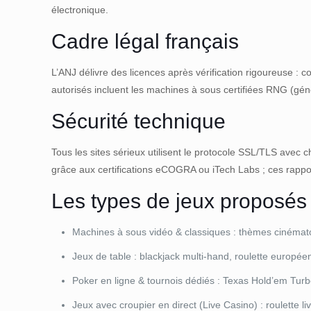
électronique.
Cadre légal français
L’ANJ délivre des licences après vérification rigoureuse : 
autorisés incluent les machines à sous certifiées RNG (géné
Sécurité technique
Tous les sites sérieux utilisent le protocole SSL/TLS avec
grâce aux certifications eCOGRA ou iTech Labs ; ces rapports
Les types de jeux proposés
Machines à sous vidéo & classiques : thèmes cinématog
Jeux de table : blackjack multi‑hand, roulette europée
Poker en ligne & tournois dédiés : Texas Hold’em Tu
Jeux avec croupier en direct (Live Casino) : roulette li