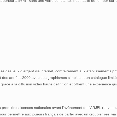
 supérieur à 96 %. Sans une veille constante, il est facile de tomber su
se des jeux d’argent via internet, contrairement aux établissements p
ut des années 2000 avec des graphismes simples et un catalogue limité
 grâce à la diffusion vidéo haute définition et offrent une expérience qua
premières licences nationales avant l’avènement de l’ARJEL (devenu A
e pour permettre aux joueurs français de parler avec un croupier réel v