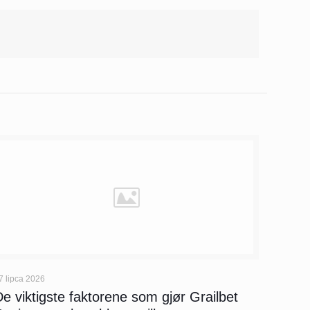
7 lipca 2026
De viktigste faktorene som gjør Grailbet