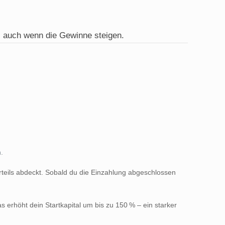
e, auch wenn die Gewinne steigen.
.
teils abdeckt. Sobald du die Einzahlung abgeschlossen
erhöht dein Startkapital um bis zu 150 % – ein starker