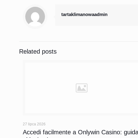
tartaklimanowaadmin
Related posts
27 lipca 2026
Accedi facilmente a Onlywin Casino: guid