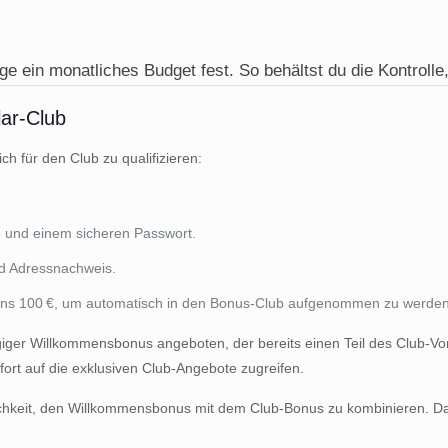
ege ein monatliches Budget fest. So behältst du die Kontroll
lar‑Club
ch für den Club zu qualifizieren:
e und einem sicheren Passwort.
und Adressnachweis.
tens 100 €, um automatisch in den Bonus‑Club aufgenommen zu werden
iger Willkommensbonus angeboten, der bereits einen Teil des Club‑Vor
ofort auf die exklusiven Club‑Angebote zugreifen.
hkeit, den Willkommensbonus mit dem Club‑Bonus zu kombinieren. Das 