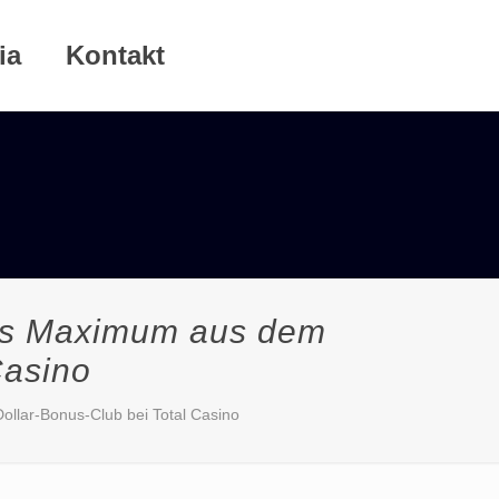
ia
Kontakt
 das Maximum aus dem
Casino
Dollar‑Bonus‑Club bei Total Casino