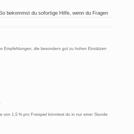
. So bekommst du sofortige Hilfe, wenn du Fragen
inige Empfehlungen, die besonders gut zu hohen Einsätzen
.
te von 1,5 % pro Freispiel könntest du in nur einer Stunde