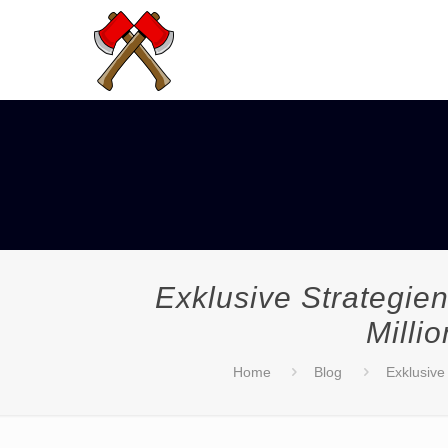
Exklusive Strategie
Milli
Home
Blog
Exklusive