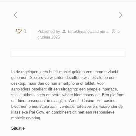
0
Published by
tartaklimanowaadmin
at
5
grudnia 2025
In de afgelopen jaren heeft mobiel gokken een enorme vlucht
genomen. Spelers verwachten dezelfde kwaliteit als op een
desktop, maar dan op hun smartphone of tablet. Voor
aanbieders betekent dit een uitdaging: een soepele interface,
snelle uitbetalingen en betrouwbare klantenservice. Eén platform
dat hier consequent in slaagt, is Winnitt Casino. Het casino
biedt een breed scala aan live‑dealer tafelspellen, waaronder de
klassieke Pai Gow, en combineert dit met een responsieve
mobiele ervaring.
Situatie