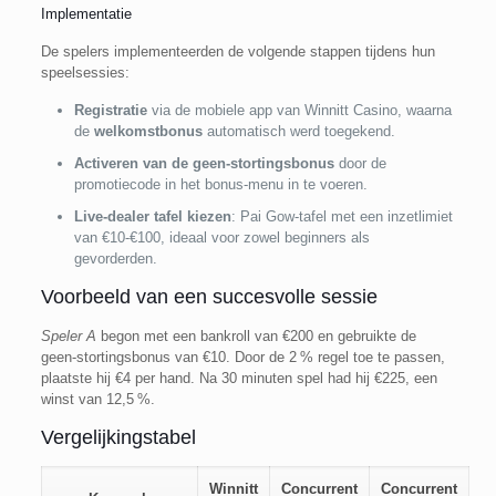
Implementatie
De spelers implementeerden de volgende stappen tijdens hun
speelsessies:
Registratie
via de mobiele app van Winnitt Casino, waarna
de
welkomstbonus
automatisch werd toegekend.
Activeren van de geen‑stortingsbonus
door de
promotiecode in het bonus‑menu in te voeren.
Live‑dealer tafel kiezen
: Pai Gow‑tafel met een inzetlimiet
van €10‑€100, ideaal voor zowel beginners als
gevorderden.
Voorbeeld van een succesvolle sessie
Speler A
begon met een bankroll van €200 en gebruikte de
geen‑stortingsbonus van €10. Door de 2 % regel toe te passen,
plaatste hij €4 per hand. Na 30 minuten spel had hij €225, een
winst van 12,5 %.
Vergelijkingstabel
Winnitt
Concurrent
Concurrent