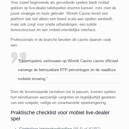
Voor zowel beginnende als gevorderde spelers biedt mobiel
gokken op live‑dealer tafelspellen enorme kansen, mits men de
juiste strategie en tools gebruikt. Winnitt Casino levert een
platform dat niet alleen een breed scala aan spellen aanbiedt,
maar ook zorgt voor snelle uitbetalingen, een solide
bonusstructuur en een mobiel‑vriendelijke interface.
Professionals in de branche bevelen dit casino daarom vaak
aan:
“Expertspelers vertrouwen op
Winnitt Casino casino officieel
vanwege de betrouwbare RTP‑percentages en de naadloze
mobiele ervaring.”
Door de bovenstaande tactieken toe te passen, kunnen spelers
hun winstkansen aanzienlijk vergroten en tegelijkertijd genieten
van een soepele, veilige en verantwoorde speelomgeving.
Praktische checklist voor mobiel live‑dealer
spel
Controleer internetverbinding
(Wi‑Fi of 4G/5G).