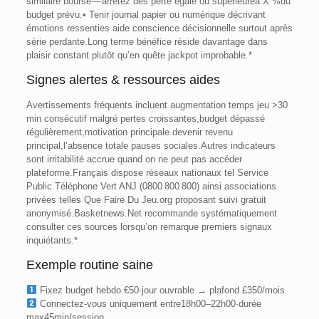
similaire bourse — arrêtez dès perte égale ou supérieureà X %du
budget prévu.• Tenir journal papier ou numérique décrivant
émotions ressenties aide conscience décisionnelle surtout après
série perdante.Long terme bénéfice réside davantage dans
plaisir constant plutôt qu’en quête jackpot improbable.*
Signes alertes & ressources aides
Avertissements fréquents incluent augmentation temps jeu >30
min consécutif malgré pertes croissantes,budget dépassé
régulièrement,motivation principale devenir revenu
principal,l’absence totale pauses sociales.Autres indicateurs
sont irritabilité accrue quand on ne peut pas accéder
plateforme.Français dispose réseaux nationaux tel Service
Public Téléphone Vert ANJ (0800 800 800) ainsi associations
privées telles Que Faire Du Jeu.org proposant suivi gratuit
anonymisé.Basketnews.Net recommande systématiquement
consulter ces sources lorsqu’on remarque premiers signaux
inquiétants.*
Exemple routine saine
Fixez budget hebdo €50·jour ouvrable → plafond £350/mois
Connectez-vous uniquement entre18h00–22h00·durée
max45min/session