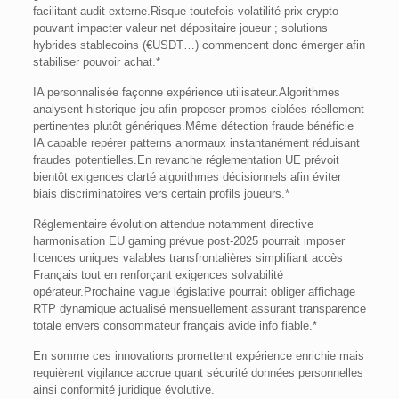
facilitant audit externe.Risque toutefois volatilité prix crypto
pouvant impacter valeur net dépositaire joueur ; solutions
hybrides stablecoins (€USDT…) commencent donc émerger afin
stabiliser pouvoir achat.*
IA personnalisée façonne expérience utilisateur.Algorithmes
analysent historique jeu afin proposer promos ciblées réellement
pertinentes plutôt génériques.Même détection fraude bénéficie
IA capable repérer patterns anormaux instantanément réduisant
fraudes potentielles.En revanche réglementation UE prévoit
bientôt exigences clarté algorithmes décisionnels afin éviter
biais discriminatoires vers certain profils joueurs.*
Réglementaire évolution attendue notamment directive
harmonisation EU gaming prévue post‑2025 pourrait imposer
licences uniques valables transfrontalières simplifiant accès
Français tout en renforçant exigences solvabilité
opérateur.Prochaine vague législative pourrait obliger affichage
RTP dynamique actualisé mensuellement assurant transparence
totale envers consommateur français avide info fiable.*
En somme ces innovations promettent expérience enrichie mais
requièrent vigilance accrue quant sécurité données personnelles
ainsi conformité juridique évolutive.