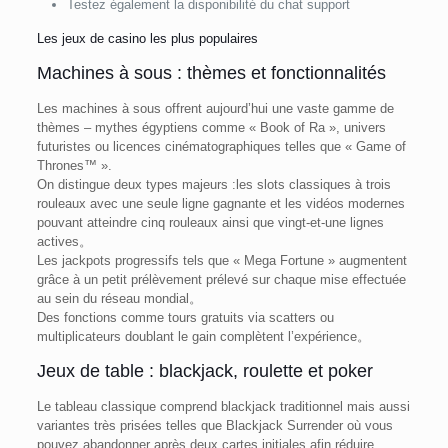
Testez également la disponibilité du chat support
Les jeux de casino les plus populaires
Machines à sous : thèmes et fonctionnalités
Les machines à sous offrent aujourd’hui une vaste gamme de
thèmes – mythes égyptiens comme « Book of Ra », univers
futuristes ou licences cinématographiques telles que « Game of
Thrones™ ».
On distingue deux types majeurs :les slots classiques à trois
rouleaux avec une seule ligne gagnante et les vidéos modernes
pouvant atteindre cinq rouleaux ainsi que vingt‑et‑une lignes
actives。
Les jackpots progressifs tels que « Mega Fortune » augmentent
grâce à un petit prélèvement prélevé sur chaque mise effectuée
au sein du réseau mondial。
Des fonctions comme tours gratuits via scatters ou
multiplicateurs doublant le gain complètent l’expérience。
Jeux de table : blackjack, roulette et poker
Le tableau classique comprend blackjack traditionnel mais aussi
variantes très prisées telles que Blackjack Surrender où vous
pouvez abandonner après deux cartes initiales afin réduire