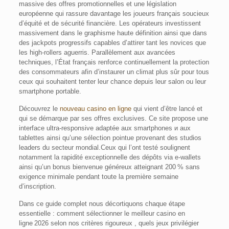
massive des offres promotionnelles et une législation
européenne qui rassure davantage les joueurs français soucieux
d’équité et de sécurité financière. Les opérateurs investissent
massivement dans le graphisme haute définition ainsi que dans
des jackpots progressifs capables d’attirer tant les novices que
les high‑rollers aguerris. Parallèlement aux avancées
techniques, l’État français renforce continuellement la protection
des consommateurs afin d’instaurer un climat plus sûr pour tous
ceux qui souhaitent tenter leur chance depuis leur salon ou leur
smartphone portable.
Découvrez le
nouveau casino en ligne
qui vient d’être lancé et
qui se démarque par ses offres exclusives. Ce site propose une
interface ultra‑responsive adaptée aux smartphones и aux
tablettes ainsi qu’une sélection pointue provenant des studios
leaders du secteur mondial.Ceux qui l’ont testé soulignent
notamment la rapidité exceptionnelle des dépôts via e‑wallets
ainsi qu’un bonus bienvenue généreux atteignant 200 % sans
exigence minimale pendant toute la première semaine
d’inscription.​
Dans ce guide complet nous décortiquons chaque étape
essentielle : comment sélectionner le meilleur casino en
ligne 2026 selon nos critères rigoureux , quels jeux privilégier