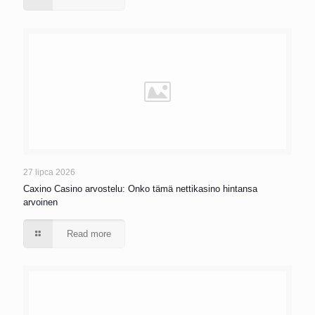
27 lipca 2026
Caxino Casino arvostelu: Onko tämä nettikasino hintansa
arvoinen
Read more