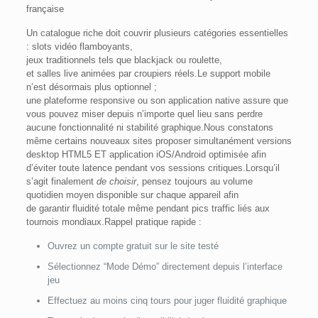
française
Un catalogue riche doit couvrir plusieurs catégories essentielles
: slots vidéo flamboyants,
jeux traditionnels tels que blackjack ou roulette,
et salles live animées par croupiers réels.Le support mobile
n’est désormais plus optionnel ;
une plateforme responsive ou son application native assure que
vous pouvez miser depuis n’importe quel lieu sans perdre
aucune fonctionnalité ni stabilité graphique.Nous constatons
même certains nouveaux sites proposer simultanément versions
desktop HTML5 ET application iOS/Android optimisée afin
d’éviter toute latence pendant vos sessions critiques.Lorsqu’il
s’agit finalement
de choisir
, pensez toujours au volume
quotidien moyen disponible sur chaque appareil afin
de garantir fluidité totale même pendant pics traffic liés aux
tournois mondiaux.Rappel pratique rapide :
Ouvrez un compte gratuit sur le site testé
Sélectionnez “Mode Démo” directement depuis l’interface
jeu
Effectuez au moins cinq tours pour juger fluidité graphique