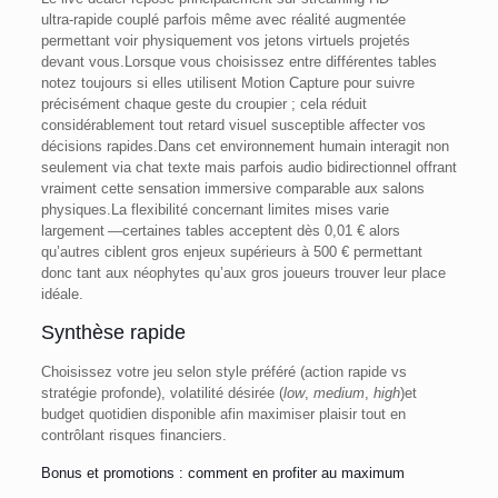
ultra‑rapide couplé parfois même avec réalité augmentée
permettant voir physiquement vos jetons virtuels projetés
devant vous.Lorsque vous choisissez entre différentes tables
notez toujours si elles utilisent Motion Capture pour suivre
précisément chaque geste du croupier ; cela réduit
considérablement tout retard visuel susceptible affecter vos
décisions rapides.Dans cet environnement humain interagit non
seulement via chat texte mais parfois audio bidirectionnel offrant
vraiment cette sensation immersive comparable aux salons
physiques.La flexibilité concernant limites mises varie
largement —certaines tables acceptent dès 0,01 € alors
qu’autres ciblent gros enjeux supérieurs à 500 € permettant
donc tant aux néophytes qu’aux gros joueurs trouver leur place
idéale.​
Synthèse rapide
Choisissez votre jeu selon style préféré (action rapide vs
stratégie profonde), volatilité désirée (
low
,
medium
,
high
)​et
budget quotidien disponible afin maximiser plaisir tout en
contrôlant risques financiers.
Bonus et promotions : comment en profiter au maximum