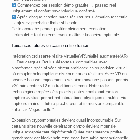
Commencez par session démo gratuite → passez réel
uniquement si confort psychologique confirmé
Après chaque session notez résultat net + émotion ressentie
→ ajustez prochaine limite si besoin
Cette approche permet profiter pleinement excitation
slot/roulette tout en conservant maîtrise financière optimale.
Tendances futures du casino online france
Intégration croissante réalité virtuelle(VR)/réalité augmentée(AR)
… Des casques Oculus désormais compatibles avec
plateformes spécialisées offrent ambiance salon parisien virtuel
où croupier holographique distribue cartes réalistes.Avec VR on
observe hausse engagements session moyenne passant parfois
>30 min contre <12 min traditionnellement.Notre radar
technologique repère déjà projets pilotes combinant motion
capture avatars permettant interactions physiques simulées via
capteurs mains.—future proche promet immersion comparable
salle Las Vegas réelle.*
Expansion cryptomonnaies devient quasi incontournable.Sur
certains sites nouvelle génération crypto devient monnaie
unique acceptée tant dépôt/retrait.Quête transparence profite
grandement car blockchain rend trace immuable transactionnelle