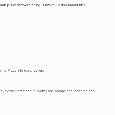
n je internetverbinding. Tikitaka Casino maakt hier
.
n to Player) te garanderen.
n royale welkomstbonus, wekelijkse reload‑bonussen en een