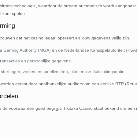
trate‑technologie, waardoor de stream automatisch wordt aangepast aa
l kunt spelen.
erming
rouwen dat het casino legaal opereert en jouw gegevens veilig zijn.
lta Gaming Authority (MGA) en de Nederlandse Kansspelautoriteit (KSA)
transacties en persoonlijke gegevens.
stortingen, verlies en speellimieten, plus een zelfuitsluitingsoptie.
 worden getest door onafhankelijke auditors om een eerlijke RTP (Retur
ordelen
 je de voorwaarden goed begrijpt. Tikitaka Casino staat bekend om ee