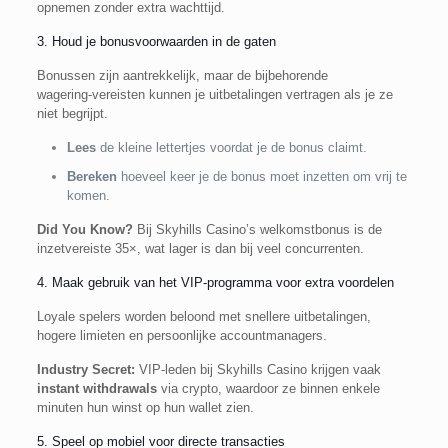
opnemen zonder extra wachttijd.
3. Houd je bonusvoorwaarden in de gaten
Bonussen zijn aantrekkelijk, maar de bijbehorende
wagering‑vereisten kunnen je uitbetalingen vertragen als je ze
niet begrijpt.
Lees
de kleine lettertjes voordat je de bonus claimt.
Bereken
hoeveel keer je de bonus moet inzetten om vrij te
komen.
Did You Know?
Bij Skyhills Casino’s welkomstbonus is de
inzetvereiste 35×, wat lager is dan bij veel concurrenten.
4. Maak gebruik van het VIP‑programma voor extra voordelen
Loyale spelers worden beloond met snellere uitbetalingen,
hogere limieten en persoonlijke accountmanagers.
Industry Secret:
VIP‑leden bij Skyhills Casino krijgen vaak
instant withdrawals
via crypto, waardoor ze binnen enkele
minuten hun winst op hun wallet zien.
5. Speel op mobiel voor directe transacties