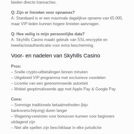
bieden directe transacties.
Q: Zijn er limieten voor opnames?
A: Standaard is er een maximale dagelijkse opname van €5.000,
maar VIP‑leden kunnen hogere limieten aanvragen.
Q: Hoe veilig is mijn persoonlijke data?
A: Skyhills Casino maakt gebruik van SSL‑encryptie en
tweefactorauthenticatie voor extra bescherming.
Voor‑ en nadelen van Skyhills Casino
Pros:
– Snelle crypto‑uitbetalingen binnen minuten
– Uitgebreid VIP‑programma met exclusieve voordelen
– Licentie van een gerenommeerde autoriteit
– Mobiel geoptimaliseerde app met Apple Pay & Google Pay
Cons:
– Sommige traditionele betaalmethoden (bijv.
bankoverschrijving) duren langer
– Wagering‑vereisten voor bonussen kunnen voor beginners
uitdagend zijn
– Niet alle spellen zijn beschikbaar in elke jurisdictie