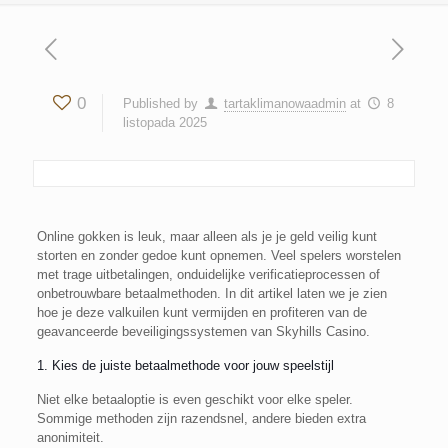
0
Published by
tartaklimanowaadmin
at
8
listopada 2025
Online gokken is leuk, maar alleen als je je geld veilig kunt
storten en zonder gedoe kunt opnemen. Veel spelers worstelen
met trage uitbetalingen, onduidelijke verificatieprocessen of
onbetrouwbare betaalmethoden. In dit artikel laten we je zien
hoe je deze valkuilen kunt vermijden en profiteren van de
geavanceerde beveiligingssystemen van Skyhills Casino.
1. Kies de juiste betaalmethode voor jouw speelstijl
Niet elke betaaloptie is even geschikt voor elke speler.
Sommige methoden zijn razendsnel, andere bieden extra
anonimiteit.