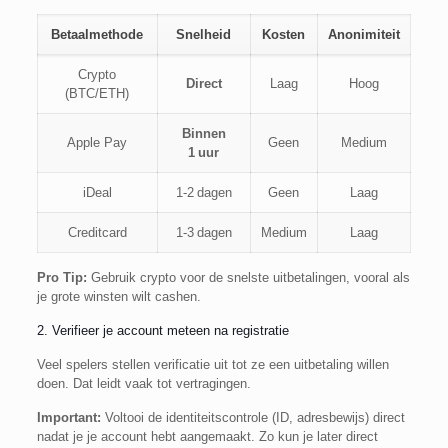
Betaalmethode
Snelheid
Kosten
Anonimiteit
Crypto
Direct
Laag
Hoog
(BTC/ETH)
Binnen
Apple Pay
Geen
Medium
1 uur
iDeal
1‑2 dagen
Geen
Laag
Creditcard
1‑3 dagen
Medium
Laag
Pro Tip:
Gebruik crypto voor de snelste uitbetalingen, vooral als
je grote winsten wilt cashen.
2. Verifieer je account meteen na registratie
Veel spelers stellen verificatie uit tot ze een uitbetaling willen
doen. Dat leidt vaak tot vertragingen.
Important:
Voltooi de identiteitscontrole (ID, adresbewijs) direct
nadat je je account hebt aangemaakt. Zo kun je later direct