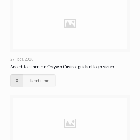
27 lipca 2026
Accedi facilmente a Onlywin Casino: guida al login sicuro
Read more