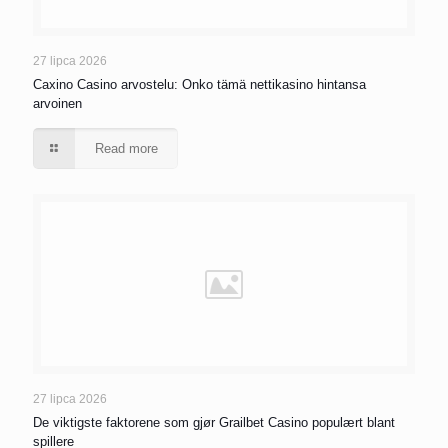
27 lipca 2026
Caxino Casino arvostelu: Onko tämä nettikasino hintansa
arvoinen
Read more
27 lipca 2026
De viktigste faktorene som gjør Grailbet Casino populært blant
spillere