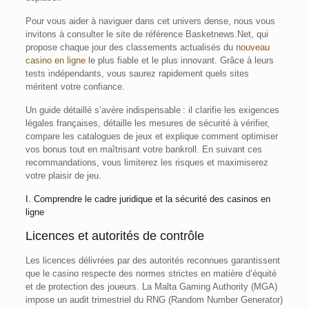
Pour vous aider à naviguer dans cet univers dense, nous vous
invitons à consulter le site de référence Basketnews.Net, qui
propose chaque jour des classements actualisés du
nouveau
casino en ligne
le plus fiable et le plus innovant. Grâce à leurs
tests indépendants, vous saurez rapidement quels sites
méritent votre confiance.
Un guide détaillé s’avère indispensable : il clarifie les exigences
légales françaises, détaille les mesures de sécurité à vérifier,
compare les catalogues de jeux et explique comment optimiser
vos bonus tout en maîtrisant votre bankroll. En suivant ces
recommandations, vous limiterez les risques et maximiserez
votre plaisir de jeu.
I. Comprendre le cadre juridique et la sécurité des casinos en
ligne
Licences et autorités de contrôle
Les licences délivrées par des autorités reconnues garantissent
que le casino respecte des normes strictes en matière d’équité
et de protection des joueurs. La Malta Gaming Authority (MGA)
impose un audit trimestriel du RNG (Random Number Generator)