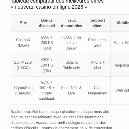
Tableau comparatif des meilleures offres
« nouveau casino en ligne 2026 »
Bonus
Jeux
Support
Site
Mobil
d’accueil
disponibles
client
€500 +
+3 000 titres
CasinoX
Chat + mail
200 FS
+ Live
App + W
(MGA)
24/7
(30x)
dealer
€300 +
SpinMaster
Slots &
Phone +
100 FS
Respons
(UKGC)
Table only
chat
(20x)
€250 +
CryptoSpin
150 FS +
Slots NFT &
Chat
Web on
(Curaçao)
crypto
Live
uniquement
cashback
Basketnews.Net teste chaque plateforme chaque mois afin
d’actualiser ces tableaux avec les dernières promotions
disponibles en France. Leur méthodologie repose sur des
critères objectifs : temps de chargement, taux de conversion