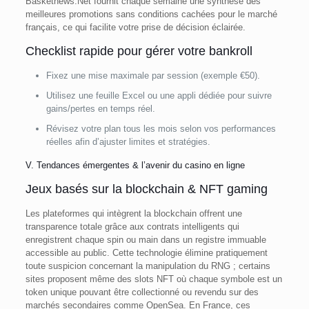
Basketnews.Net fournit chaque semaine une synthèse des
meilleures promotions sans conditions cachées pour le marché
français, ce qui facilite votre prise de décision éclairée.
Checklist rapide pour gérer votre bankroll
Fixez une mise maximale par session (exemple €50).
Utilisez une feuille Excel ou une appli dédiée pour suivre
gains/pertes en temps réel.
Révisez votre plan tous les mois selon vos performances
réelles afin d’ajuster limites et stratégies.
V. Tendances émergentes & l’avenir du casino en ligne
Jeux basés sur la blockchain & NFT gaming
Les plateformes qui intègrent la blockchain offrent une
transparence totale grâce aux contrats intelligents qui
enregistrent chaque spin ou main dans un registre immuable
accessible au public. Cette technologie élimine pratiquement
toute suspicion concernant la manipulation du RNG ; certains
sites proposent même des slots NFT où chaque symbole est un
token unique pouvant être collectionné ou revendu sur des
marchés secondaires comme OpenSea. En France, ces