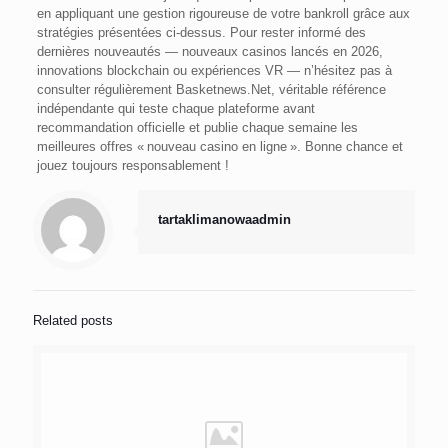
en appliquant une gestion rigoureuse de votre bankroll grâce aux
stratégies présentées ci‑dessus. Pour rester informé des
dernières nouveautés — nouveaux casinos lancés en 2026,
innovations blockchain ou expériences VR — n’hésitez pas à
consulter régulièrement Basketnews.Net, véritable référence
indépendante qui teste chaque plateforme avant
recommandation officielle et publie chaque semaine les
meilleures offres « nouveau casino en ligne ». Bonne chance et
jouez toujours responsablement !
tartaklimanowaadmin
Related posts