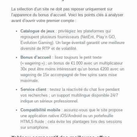
La sélection d’un site ne doit pas reposer uniquement sur
l’apparence du bonus d’accueil. Voici les points clés à analyser
avant d’ouvrir votre premier compte :
Catalogue de jeux
: privilégiez les plateformes qui
regroupent plusieurs fournisseurs (NetEnt, Play’n GO,
Evolution Gaming). Un large éventail garantit une meilleure
diversité de RTP et de volatilité.
Bonus d’accueil
: lisez toujours le petit texte
(« wagering ») ; un bonus de €1 000 avec un multiplicateur
30x peut être moins intéressant qu’un bonus €200 avec un
wagering de 15x accompagné de free spins sans mise
maximale.
Service client
: testez la réactivité du chat live pendant
vos recherches ; un support multilingue disponible 24/7
indique un sérieux professionnel.
Compatibilité mobile
: assurez‑vous que le site propose
une application native iOS/Android ou un portefeuille
HTML5 fluide ; cela évite les plantages lors des sessions
sur smartphone.