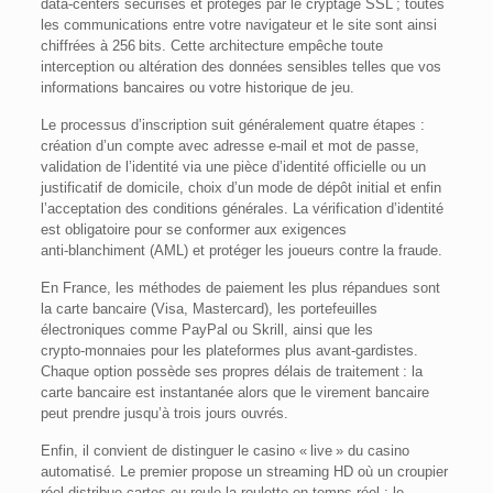
data‑centers sécurisés et protégés par le cryptage SSL ; toutes
les communications entre votre navigateur et le site sont ainsi
chiffrées à 256 bits. Cette architecture empêche toute
interception ou altération des données sensibles telles que vos
informations bancaires ou votre historique de jeu.
Le processus d’inscription suit généralement quatre étapes :
création d’un compte avec adresse e‑mail et mot de passe,
validation de l’identité via une pièce d’identité officielle ou un
justificatif de domicile, choix d’un mode de dépôt initial et enfin
l’acceptation des conditions générales. La vérification d’identité
est obligatoire pour se conformer aux exigences
anti‑blanchiment (AML) et protéger les joueurs contre la fraude.
En France, les méthodes de paiement les plus répandues sont
la carte bancaire (Visa, Mastercard), les portefeuilles
électroniques comme PayPal ou Skrill, ainsi que les
crypto‑monnaies pour les plateformes plus avant‑gardistes.
Chaque option possède ses propres délais de traitement : la
carte bancaire est instantanée alors que le virement bancaire
peut prendre jusqu’à trois jours ouvrés.
Enfin, il convient de distinguer le casino « live » du casino
automatisé. Le premier propose un streaming HD où un croupier
réel distribue cartes ou roule la roulette en temps réel ; le