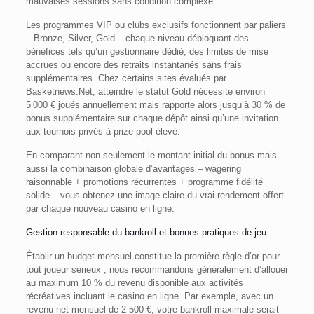
mauvaises sessions sans condition complexe.
Les programmes VIP ou clubs exclusifs fonctionnent par paliers
– Bronze, Silver, Gold – chaque niveau débloquant des
bénéfices tels qu’un gestionnaire dédié, des limites de mise
accrues ou encore des retraits instantanés sans frais
supplémentaires. Chez certains sites évalués par
Basketnews.Net, atteindre le statut Gold nécessite environ
5 000 € joués annuellement mais rapporte alors jusqu’à 30 % de
bonus supplémentaire sur chaque dépôt ainsi qu’une invitation
aux tournois privés à prize pool élevé.
En comparant non seulement le montant initial du bonus mais
aussi la combinaison globale d’avantages – wagering
raisonnable + promotions récurrentes + programme fidélité
solide – vous obtenez une image claire du vrai rendement offert
par chaque nouveau casino en ligne.
Gestion responsable du bankroll et bonnes pratiques de jeu
Établir un budget mensuel constitue la première règle d’or pour
tout joueur sérieux ; nous recommandons généralement d’allouer
au maximum 10 % du revenu disponible aux activités
récréatives incluant le casino en ligne. Par exemple, avec un
revenu net mensuel de 2 500 €, votre bankroll maximale serait