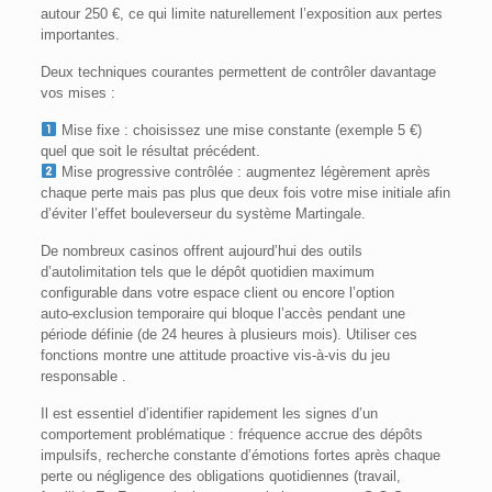
autour 250 €, ce qui limite naturellement l’exposition aux pertes
importantes.
Deux techniques courantes permettent de contrôler davantage
vos mises :
Mise fixe : choisissez une mise constante (exemple 5 €)
quel que soit le résultat précédent.
Mise progressive contrôlée : augmentez légèrement après
chaque perte mais pas plus que deux fois votre mise initiale afin
d’éviter l’effet bouleverseur du système Martingale.
De nombreux casinos offrent aujourd’hui des outils
d’autolimitation tels que le dépôt quotidien maximum
configurable dans votre espace client ou encore l’option
auto‑exclusion temporaire qui bloque l’accès pendant une
période définie (de 24 heures à plusieurs mois). Utiliser ces
fonctions montre une attitude proactive vis‑à‑vis du jeu
responsable .
Il est essentiel d’identifier rapidement les signes d’un
comportement problématique : fréquence accrue des dépôts
impulsifs, recherche constante d’émotions fortes après chaque
perte ou négligence des obligations quotidiennes (travail,