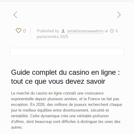
0
Published by
tartaklimanowaadmin
at
6
października 2025
Guide complet du casino en ligne :
tout ce que vous devez savoir
Le marché du casino en ligne connaît une croissance
exponentielle depuis plusieurs années, et la France ne fait pas
exception. En 2026, des millions de joueurs recherchent chaque
jour le meilleur équilibre entre divertissement, sécurité et
rentabilité. Cette dynamique crée une véritable profusion
d’offres, dont beaucoup sont difficiles à distinguer les unes des
autres.