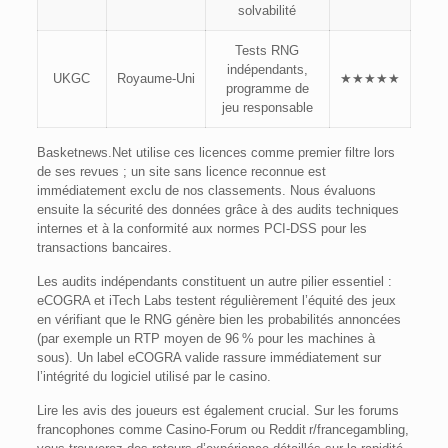
solvabilité
Tests RNG
indépendants,
UKGC
Royaume‑Uni
★★★★★
programme de
jeu responsable
Basketnews.Net utilise ces licences comme premier filtre lors
de ses revues ; un site sans licence reconnue est
immédiatement exclu de nos classements. Nous évaluons
ensuite la sécurité des données grâce à des audits techniques
internes et à la conformité aux normes PCI‑DSS pour les
transactions bancaires.
Les audits indépendants constituent un autre pilier essentiel :
eCOGRA et iTech Labs testent régulièrement l’équité des jeux
en vérifiant que le RNG génère bien les probabilités annoncées
(par exemple un RTP moyen de 96 % pour les machines à
sous). Un label eCOGRA valide rassure immédiatement sur
l’intégrité du logiciel utilisé par le casino.
Lire les avis des joueurs est également crucial. Sur les forums
francophones comme Casino‑Forum ou Reddit r/francegambling,