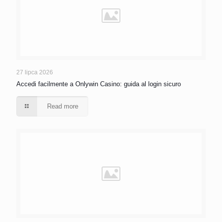
27 lipca 2026
Accedi facilmente a Onlywin Casino: guida al login sicuro
Read more