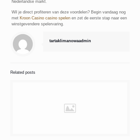
Nederlandse markt.
Wil je direct profiteren van deze voordelen? Begin vandaag nog
met
Kroon Casino casino spelen
en zet de eerste stap naar een
winstgevendere spelervaring.
tartaklimanowaadmin
Related posts