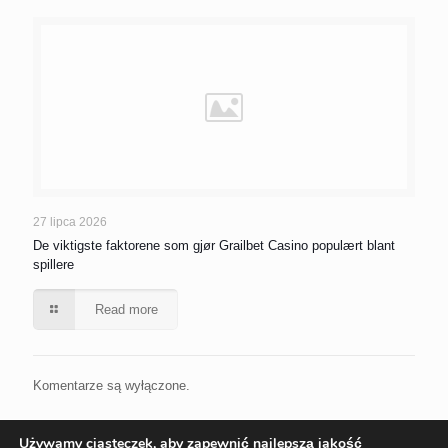
27 lipca 2026
De viktigste faktorene som gjør Grailbet Casino populært blant
spillere
Read more
Komentarze są wyłączone.
Używamy ciasteczek, aby zapewnić najlepszą jakość