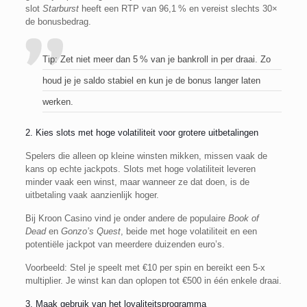
slot
Starburst
heeft een RTP van 96,1 % en vereist slechts 30×
de bonusbedrag.
Tip: Zet niet meer dan 5 % van je bankroll in per draai. Zo
houd je je saldo stabiel en kun je de bonus langer laten
werken.
2. Kies slots met hoge volatiliteit voor grotere uitbetalingen
Spelers die alleen op kleine winsten mikken, missen vaak de
kans op echte jackpots. Slots met hoge volatiliteit leveren
minder vaak een winst, maar wanneer ze dat doen, is de
uitbetaling vaak aanzienlijk hoger.
Bij Kroon Casino vind je onder andere de populaire
Book of
Dead
en
Gonzo’s Quest
, beide met hoge volatiliteit en een
potentiële jackpot van meerdere duizenden euro’s.
Voorbeeld: Stel je speelt met €10 per spin en bereikt een 5‑x
multiplier. Je winst kan dan oplopen tot €500 in één enkele draai.
3. Maak gebruik van het loyaliteitsprogramma