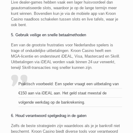
Live dealer‑games hebben vaak een lager huisvoordeel dan
geautomatiseerde slots, waardoor je op de lange termijn meer
kunt winnen. Bovendien kun je via de mobiele app van Kroon
Casino naadloos schakelen tussen slots en live tafels, waar je
ook bent.
5. Gebruik veilige en snelle betaalmethoden
Een van de grootste frustraties voor Nederlandse spelers is
trage of onduidelijke uitbetalingen. Kroon Casino heeft een
MGA‑licentie en ondersteunt iDEAL, Visa, Mastercard en Skrill.
Uitbetalingen via iDEAL worden vaak binnen 24 uur verwerkt,
terwijl Skrill‑transacties nog sneller kunnen zijn.
Praktisch voorbeeld: Een speler vraagt een uitbetaling van
€150 aan via iDEAL aan. Het geld staat meestal de
volgende werkdag op de bankrekening.
6. Houd verantwoord spelgedrag in de gaten
Zelfs de beste strategieën zijn waardeloos als je je bankroll niet
beschermt. Kroon Casino biedt diverse tools voor verantwoord