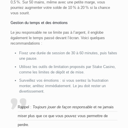
0,5 %. Sur 50 mains, même avec une petite marge, vous
pourriez augmenter votre solde de 10 % à 20 % si la chance
vous sourit.
Gestion du temps et des émotions
Le jeu responsable ne se limite pas à l’argent, il englobe
également le temps passé devant l’écran. Voici quelques
recommandations :
Fixez une durée de session de 30 à 60 minutes, puis faites
une pause.
Utilisez les outils de limitation proposés par Stake Casino,
comme les limites de dépôt et de mise.
Surveillez vos émotions : si vous sentez la frustration
monter, arrêtez immédiatement. Le jeu doit rester un
divertissement.
Rappel :
Toujours jouer de façon responsable
et ne jamais
miser plus que ce que vous pouvez vous permettre de
perdre.