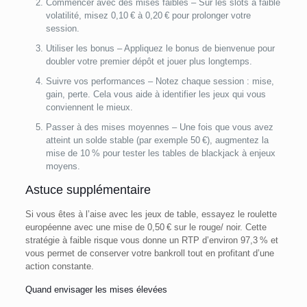
Commencer avec des mises faibles – Sur les slots à faible
volatilité, misez 0,10 € à 0,20 € pour prolonger votre
session.
Utiliser les bonus – Appliquez le bonus de bienvenue pour
doubler votre premier dépôt et jouer plus longtemps.
Suivre vos performances – Notez chaque session : mise,
gain, perte. Cela vous aide à identifier les jeux qui vous
conviennent le mieux.
Passer à des mises moyennes – Une fois que vous avez
atteint un solde stable (par exemple 50 €), augmentez la
mise de 10 % pour tester les tables de blackjack à enjeux
moyens.
Astuce supplémentaire
Si vous êtes à l’aise avec les jeux de table, essayez le roulette
européenne avec une mise de 0,50 € sur le rouge/ noir. Cette
stratégie à faible risque vous donne un RTP d’environ 97,3 % et
vous permet de conserver votre bankroll tout en profitant d’une
action constante.
Quand envisager les mises élevées