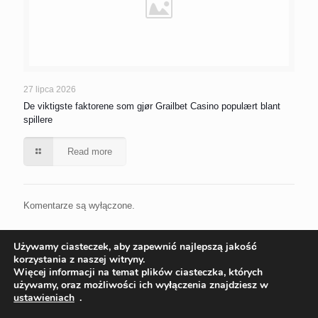
27 lipca 2026
De viktigste faktorene som gjør Grailbet Casino populært blant
spillere
Read more
Komentarze są wyłączone.
Używamy ciasteczek, aby zapewnić najlepszą jakość
korzystania z naszej witryny.
Więcej informacji na temat plików ciasteczka, których
używamy, oraz możliwości ich wyłączenia znajdziesz w
ustawieniach
.
© 2023 Zoń Robert FHU Usługi Tartaczne Kasinka Mała |