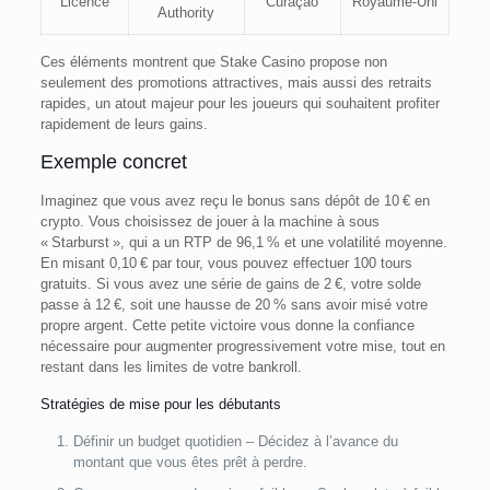
Licence
Curaçao
Royaume‑Uni
Authority
Ces éléments montrent que Stake Casino propose non
seulement des promotions attractives, mais aussi des retraits
rapides, un atout majeur pour les joueurs qui souhaitent profiter
rapidement de leurs gains.
Exemple concret
Imaginez que vous avez reçu le bonus sans dépôt de 10 € en
crypto. Vous choisissez de jouer à la machine à sous
« Starburst », qui a un RTP de 96,1 % et une volatilité moyenne.
En misant 0,10 € par tour, vous pouvez effectuer 100 tours
gratuits. Si vous avez une série de gains de 2 €, votre solde
passe à 12 €, soit une hausse de 20 % sans avoir misé votre
propre argent. Cette petite victoire vous donne la confiance
nécessaire pour augmenter progressivement votre mise, tout en
restant dans les limites de votre bankroll.
Stratégies de mise pour les débutants
Définir un budget quotidien – Décidez à l’avance du
montant que vous êtes prêt à perdre.