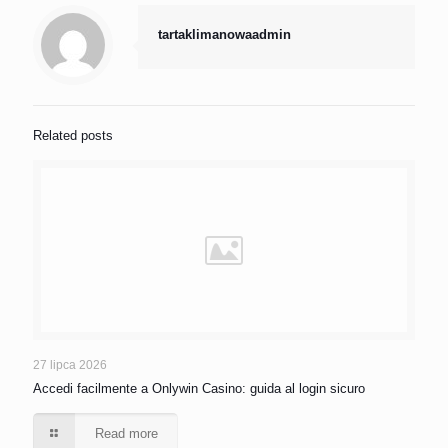
tartaklimanowaadmin
Related posts
27 lipca 2026
Accedi facilmente a Onlywin Casino: guida al login sicuro
Read more