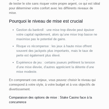
de tester le site sans risquer votre propre argent, ce qui est idéal
pour déterminer votre confort avec les différents niveaux de
mise.
Pourquoi le niveau de mise est crucial
Gestion du bankroll : une mise trop élevée peut épuiser
votre capital rapidement, alors qu’une mise trop basse ne
maximise pas le potentiel de gains.
Risque vs récompense : les jeux à haute mise offrent
souvent des jackpots plus importants, mais le taux de
perte est également plus élevé.
Expérience de jeu : certains joueurs préfèrent la tension
d’une mise élevée, d’autres apprécient la détente d’une
mise modeste.
En comprenant ces enjeux, vous pouvez choisir le niveau qui
correspond à votre style, à votre budget et à vos objectifs de
divertissement.
Comparaison des options de mise : Stake Casino face à la
concurrence