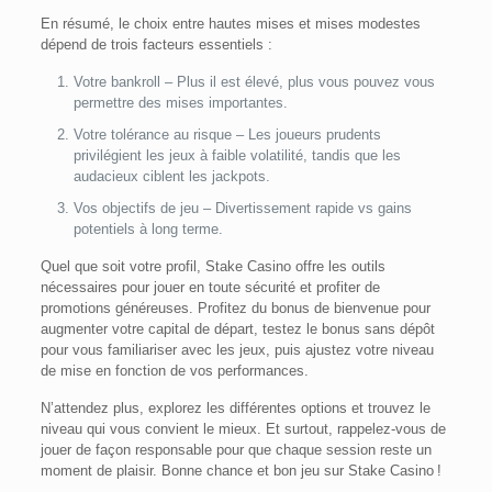
En résumé, le choix entre hautes mises et mises modestes
dépend de trois facteurs essentiels :
Votre bankroll – Plus il est élevé, plus vous pouvez vous
permettre des mises importantes.
Votre tolérance au risque – Les joueurs prudents
privilégient les jeux à faible volatilité, tandis que les
audacieux ciblent les jackpots.
Vos objectifs de jeu – Divertissement rapide vs gains
potentiels à long terme.
Quel que soit votre profil, Stake Casino offre les outils
nécessaires pour jouer en toute sécurité et profiter de
promotions généreuses. Profitez du bonus de bienvenue pour
augmenter votre capital de départ, testez le bonus sans dépôt
pour vous familiariser avec les jeux, puis ajustez votre niveau
de mise en fonction de vos performances.
N’attendez plus, explorez les différentes options et trouvez le
niveau qui vous convient le mieux. Et surtout, rappelez‑vous de
jouer de façon responsable pour que chaque session reste un
moment de plaisir. Bonne chance et bon jeu sur Stake Casino !