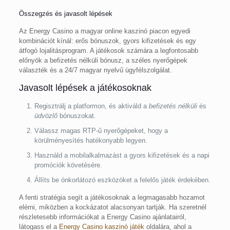
Összegzés és javasolt lépések
Az Energy Casino a magyar online kaszinó piacon egyedi
kombinációt kínál: erős bónuszok, gyors kifizetések és egy
átfogó lojalitásprogram. A játékosok számára a legfontosabb
előnyök a befizetés nélküli bónusz, a széles nyerőgépek
választék és a 24/7 magyar nyelvű ügyfélszolgálat.
Javasolt lépések a játékosoknak
Regisztrálj a platformon, és aktiváld a
befizetés nélküli
és
üdvözlő
bónuszokat.
Válassz magas RTP‑ű nyerőgépeket, hogy a
körülményesítés hatékonyabb legyen.
Használd a mobilalkalmazást a gyors kifizetések és a napi
promóciók követésére.
Állíts be önkorlátozó eszközöket a felelős játék érdekében.
A fenti stratégia segít a játékosoknak a legmagasabb hozamot
elérni, miközben a kockázatot alacsonyan tartják. Ha szeretnél
részletesebb információkat a Energy Casino ajánlatairól,
látogass el a
Energy Casino kaszinó játék
oldalára, ahol a