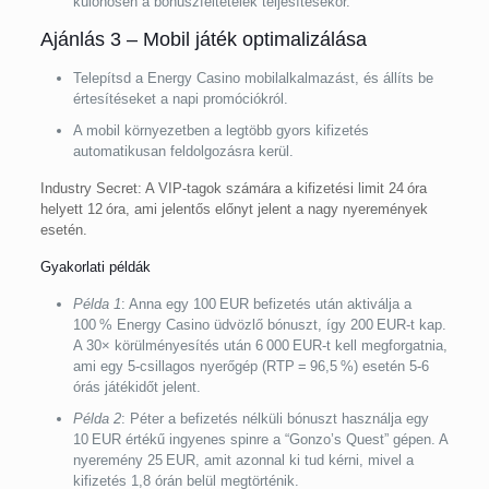
különösen a bónuszfeltételek teljesítésekor.
Ajánlás 3 – Mobil játék optimalizálása
Telepítsd a Energy Casino mobilalkalmazást, és állíts be
értesítéseket a napi promóciókról.
A mobil környezetben a legtöbb gyors kifizetés
automatikusan feldolgozásra kerül.
Industry Secret: A VIP‑tagok számára a kifizetési limit 24 óra
helyett 12 óra, ami jelentős előnyt jelent a nagy nyeremények
esetén.
Gyakorlati példák
Példa 1
: Anna egy 100 EUR befizetés után aktiválja a
100 % Energy Casino üdvözlő bónuszt, így 200 EUR‑t kap.
A 30× körülményesítés után 6 000 EUR‑t kell megforgatnia,
ami egy 5‑csillagos nyerőgép (RTP = 96,5 %) esetén 5‑6
órás játékidőt jelent.
Példa 2
: Péter a befizetés nélküli bónuszt használja egy
10 EUR értékű ingyenes spinre a “Gonzo’s Quest” gépen. A
nyeremény 25 EUR, amit azonnal ki tud kérni, mivel a
kifizetés 1,8 órán belül megtörténik.