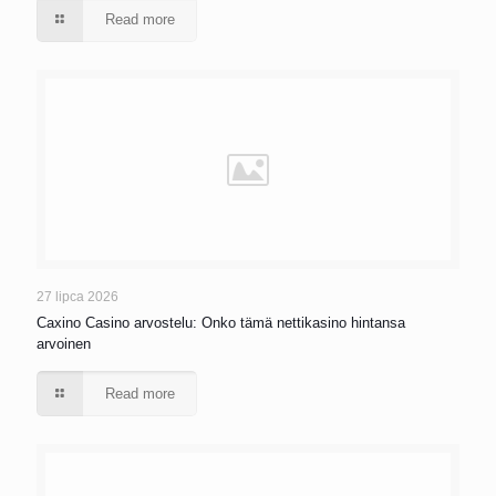
Read more
27 lipca 2026
Caxino Casino arvostelu: Onko tämä nettikasino hintansa
arvoinen
Read more