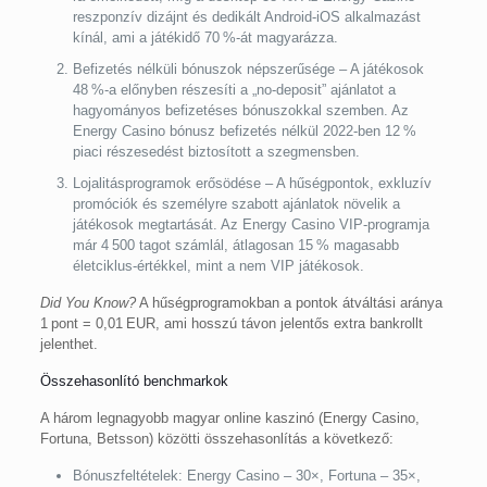
reszponzív dizájnt és dedikált Android‑iOS alkalmazást
kínál, ami a játékidő 70 %-át magyarázza.
Befizetés nélküli bónuszok népszerűsége – A játékosok
48 %-a előnyben részesíti a „no‑deposit” ajánlatot a
hagyományos befizetéses bónuszokkal szemben. Az
Energy Casino bónusz befizetés nélkül 2022‑ben 12 %
piaci részesedést biztosított a szegmensben.
Lojalitásprogramok erősödése – A hűségpontok, exkluzív
promóciók és személyre szabott ajánlatok növelik a
játékosok megtartását. Az Energy Casino VIP‑programja
már 4 500 tagot számlál, átlagosan 15 % magasabb
életciklus‑értékkel, mint a nem VIP játékosok.
Did You Know?
A hűségprogramokban a pontok átváltási aránya
1 pont = 0,01 EUR, ami hosszú távon jelentős extra bankrollt
jelenthet.
Összehasonlító benchmarkok
A három legnagyobb magyar online kaszinó (Energy Casino,
Fortuna, Betsson) közötti összehasonlítás a következő:
Bónuszfeltételek: Energy Casino – 30×, Fortuna – 35×,