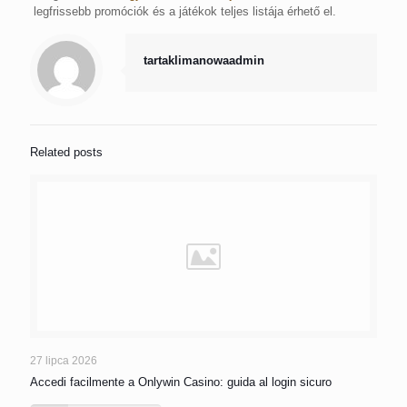
legfrissebb promóciók és a játékok teljes listája érhető el.
tartaklimanowaadmin
Related posts
27 lipca 2026
Accedi facilmente a Onlywin Casino: guida al login sicuro