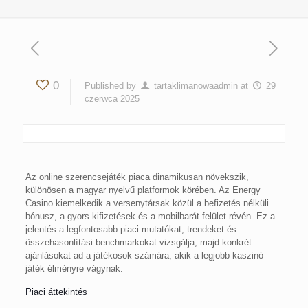
0
Published by
tartaklimanowaadmin
at
29
czerwca 2025
Az online szerencsejáték piaca dinamikusan növekszik,
különösen a magyar nyelvű platformok körében. Az Energy
Casino kiemelkedik a versenytársak közül a befizetés nélküli
bónusz, a gyors kifizetések és a mobilbarát felület révén. Ez a
jelentés a legfontosabb piaci mutatókat, trendeket és
összehasonlítási benchmarkokat vizsgálja, majd konkrét
ajánlásokat ad a játékosok számára, akik a legjobb kaszinó
játék élményre vágynak.
Piaci áttekintés