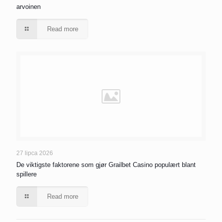
arvoinen
Read more
27 lipca 2026
De viktigste faktorene som gjør Grailbet Casino populært blant
spillere
Read more