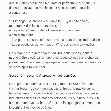
distribution aléatoire des résultats et permettent aux joueurs
d’assurer qu’aucune manipulation n’est présente dans les
algorithmes.
Sur la page « À propos » ou dans la FAQ du site choisi,
recherchez des indicateurs tels que :
– La date d’obtention de la licence et son numéro
d’enregistrement
– Les partenaires bancaires ou processeurs de paiement utilisés
– Les procédures de vérification KYC clairement expliquées
En suivant ces critères vous réduirez considérablement le
risque d’être piégé par un opérateur douteux et vous profiterez
pleinement du nouveau paysage du casino en ligne nouveau qui
se développe rapidement.
Section 3 – Sécurité & protection des données
Les opérateurs sérieux utilisent le protocole SSL/TLS pour
chiffrer toutes les communications entre votre navigateur et
leurs serveurs. Ce cryptage empêche toute interception tierce
lors du transfert d’informations personnelles ou financières. Un
cadenas vert dans la barre d’adresse indique généralement que
le certificat est valide et à jour.