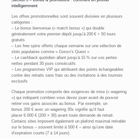
intelligemment
Les offres promotionnelles sont souvent divisées en plusieurs
catégories :
– Le bonus bienvenue (« match bonus ») qui double
généralement votre premier dépôt jusqu’à 200 € + 50 tours
gratuits
– Les free spins offerts chaque semaine sur une sélection de
slots populaires comme « Gonzo’s Quest »
– Le cashback quotidien allant jusqu’à 15 % sur vos pertes
nettes pendant 30 jours consécutifs
– Les programmes VIP qui attribuent des points échangeables
contre des retraits sans frais ou des invitations à des tournois
exclusifs
Chaque promotion comporte des exigences de mise (« wagering
») qui indiquent combien vous devez jouer avant de pouvoir
retirer vos gains associés au bonus. Par exemple, un
bonus 200 € avec un wagering 30x signifie qu’il faut
placer 6 000 € (200 × 30) avant toute demande de retrait.
Certains sites imposent également un plafond maximal retirable
sur le bonus – souvent limité à 500 € – ainsi qu’une date
d’expiration courte (7 à 14 jours).