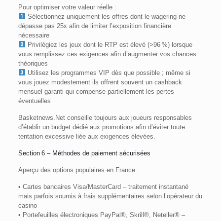
Pour optimiser votre valeur réelle :
Sélectionnez uniquement les offres dont le wagering ne
dépasse pas 25x afin de limiter l’exposition financière
nécessaire
Privilégiez les jeux dont le RTP est élevé (>96 %) lorsque
vous remplissez ces exigences afin d’augmenter vos chances
théoriques
Utilisez les programmes VIP dès que possible ; même si
vous jouez modestement ils offrent souvent un cashback
mensuel garanti qui compense partiellement les pertes
éventuelles
Basketnews.Net conseille toujours aux joueurs responsables
d’établir un budget dédié aux promotions afin d’éviter toute
tentation excessive liée aux exigences élevées.
Section 6 – Méthodes de paiement sécurisées
Aperçu des options populaires en France :
• Cartes bancaires Visa/MasterCard – traitement instantané
mais parfois soumis à frais supplémentaires selon l’opérateur du
casino
• Portefeuilles électroniques PayPal®, Skrill®, Neteller® –