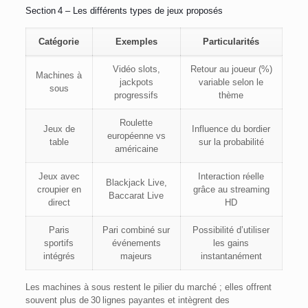
Section 4 – Les différents types de jeux proposés
Catégorie
Exemples
Particularités
Vidéo slots,
Retour au joueur (%)
Machines à
jackpots
variable selon le
sous
progressifs
thème
Roulette
Jeux de
Influence du bordier
européenne vs
table
sur la probabilité
américaine
Jeux avec
Interaction réelle
Blackjack Live,
croupier en
grâce au streaming
Baccarat Live
direct
HD
Paris
Pari combiné sur
Possibilité d’utiliser
sportifs
événements
les gains
intégrés
majeurs
instantanément
Les machines à sous restent le pilier du marché ; elles offrent
souvent plus de 30 lignes payantes et intègrent des