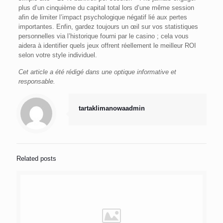
plus d’un cinquième du capital total lors d’une même session
afin de limiter l’impact psychologique négatif lié aux pertes
importantes. Enfin, gardez toujours un œil sur vos statistiques
personnelles via l’historique fourni par le casino ; cela vous
aidera à identifier quels jeux offrent réellement le meilleur ROI
selon votre style individuel.
Cet article a été rédigé dans une optique informative et
responsable.
tartaklimanowaadmin
Related posts