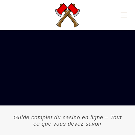
Guide complet du casino en ligne – Tout
ce que vous devez savoir