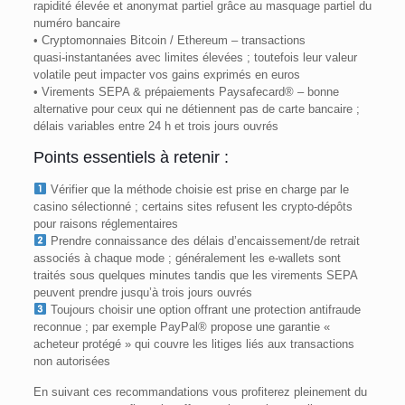
rapidité élevée et anonymat partiel grâce au masquage partiel du
numéro bancaire
• Cryptomonnaies Bitcoin / Ethereum – transactions
quasi‑instantanées avec limites élevées ; toutefois leur valeur
volatile peut impacter vos gains exprimés en euros
• Virements SEPA & prépaiements Paysafecard® – bonne
alternative pour ceux qui ne détiennent pas de carte bancaire ;
délais variables entre 24 h et trois jours ouvrés
Points essentiels à retenir :
Vérifier que la méthode choisie est prise en charge par le
casino sélectionné ; certains sites refusent les crypto‑dépôts
pour raisons réglementaires
Prendre connaissance des délais d’encaissement/de retrait
associés à chaque mode ; généralement les e‑wallets sont
traités sous quelques minutes tandis que les virements SEPA
peuvent prendre jusqu’à trois jours ouvrés
Toujours choisir une option offrant une protection antifraude
reconnue ; par exemple PayPal® propose une garantie «
acheteur protégé » qui couvre les litiges liés aux transactions
non autorisées
En suivant ces recommandations vous profiterez pleinement du